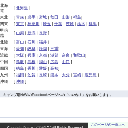
北海
[
北海道
]
道
東北
[
青森
|
岩手
|
宮城
|
秋田
|
山形
|
福島
]
関東
[
東京
|
神奈川
|
埼玉
|
千葉
|
茨城
|
栃木
|
群馬
]
甲信
[
山梨
|
新潟
|
長野
]
越
北陸
[
富山
|
石川
|
福井
]
東海
[
愛知
|
岐阜
|
静岡
|
三重
]
近畿
[
大阪
|
兵庫
|
京都
|
滋賀
|
奈良
|
和歌山
]
中国
[
鳥取
|
島根
|
岡山
|
広島
|
山口
]
四国
[
徳島
|
香川
|
愛媛
|
高知
]
九州
[
福岡
|
佐賀
|
長崎
|
熊本
|
大分
|
宮崎
|
鹿児島
]
沖縄
[
沖縄
]
キャンプ場NAVIのFacebookページへの「いいね！」をお願いします。
このページの一番上へ
Copyright ©
キャンプ場NAVI
All Rights Reserved.