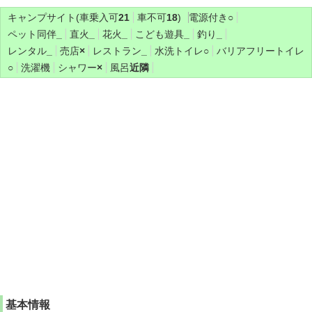
キャンプサイト(車乗入可
21
車不可
18
)
電源付き
○
ペット同伴
_
直火
_
花火
_
こども遊具
_
釣り
_
レンタル
_
売店
×
レストラン
_
水洗トイレ
○
バリアフリートイレ
○
洗濯機
シャワー
×
風呂
近隣
基本情報