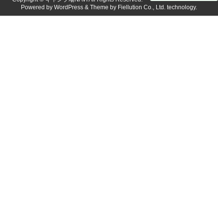
Powered by
WordPress
& Theme by
Fiellution Co., Ltd.
technology.