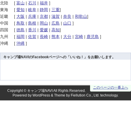
北陸
[
富山
|
石川
|
福井
]
東海
[
愛知
|
岐阜
|
静岡
|
三重
]
近畿
[
大阪
|
兵庫
|
京都
|
滋賀
|
奈良
|
和歌山
]
中国
[
鳥取
|
島根
|
岡山
|
広島
|
山口
]
四国
[
徳島
|
香川
|
愛媛
|
高知
]
九州
[
福岡
|
佐賀
|
長崎
|
熊本
|
大分
|
宮崎
|
鹿児島
]
沖縄
[
沖縄
]
キャンプ場NAVIのFacebookページへの「いいね！」をお願いします。
このページの一番上へ
Copyright ©
キャンプ場NAVI
All Rights Reserved.
Powered by
WordPress
& Theme by
Fiellution Co., Ltd.
technology.