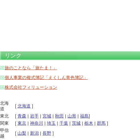
リンク
旅のことなら「旅たま！」
個人事業の複式簿記「えくしん青色簿記」
株式会社フィリューション
北海
[
北海道
]
道
東北
[
青森
|
岩手
|
宮城
|
秋田
|
山形
|
福島
]
関東
[
東京
|
神奈川
|
埼玉
|
千葉
|
茨城
|
栃木
|
群馬
]
甲信
[
山梨
|
新潟
|
長野
]
越