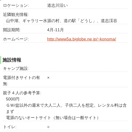
ロケーション:
道志川沿い
近隣観光情報:
山中湖、ギャラリー水源の村、道の駅「どうし」、道志渓谷
開設期間:
4月-11月
ホームページ:
http://www5a.biglobe.ne.jp/~konoma/
施設情報
キャンプ施設:
電源付きサイトの有
×
無:
親子４人の参考予算:
5000円
ＧＷ/盆以外の週末で大人二人、子供二人を想定。レンタル料は含
まず
電源のないオートサイト（無い場合は一般サイト）
トイレ:
○