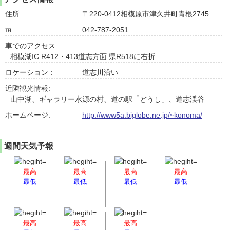
住所:
〒220-0412相模原市津久井町青根2745
℡:
042-787-2051
車でのアクセス:
相模湖IC R412・413道志方面 県R518に右折
ロケーション：
道志川沿い
近隣観光情報:
山中湖、ギャラリー水源の村、道の駅「どうし」、道志渓谷
ホームページ:
http://www5a.biglobe.ne.jp/~konoma/
週間天気予報
最高
最高
最高
最高
最低
最低
最低
最低
最高
最高
最高