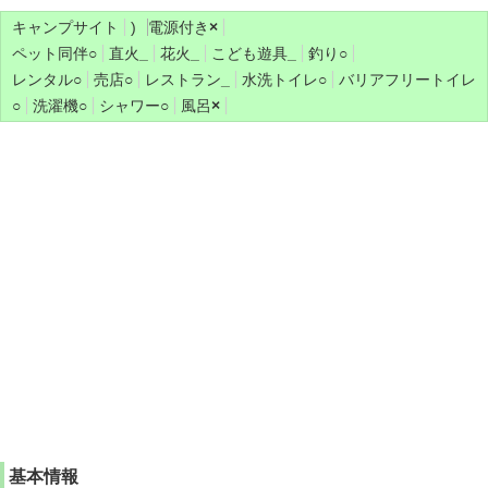
キャンプサイト
)
電源付き
×
ペット同伴
○
直火
_
花火
_
こども遊具
_
釣り
○
レンタル
○
売店
○
レストラン
_
水洗トイレ
○
バリアフリートイレ
○
洗濯機
○
シャワー
○
風呂
×
基本情報