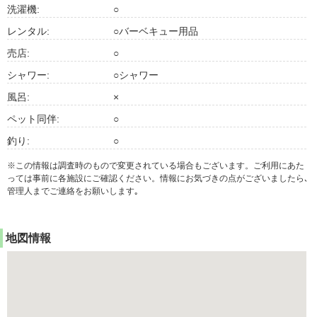
洗濯機:
○
レンタル:
○バーベキュー用品
売店:
○
シャワー:
○シャワー
風呂:
×
ペット同伴:
○
釣り:
○
※この情報は調査時のもので変更されている場合もございます。ご利用にあた
っては事前に各施設にご確認ください。情報にお気づきの点がございましたら､
管理人までご連絡をお願いします｡
地図情報