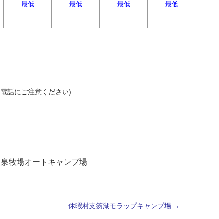
最低
最低
最低
最低
(間違電話にご注意ください)
温泉牧場オートキャンプ場
休暇村支笏湖モラップキャンプ場
→