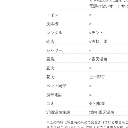
ＧＷ/盆以外の週末
電源のないオートサ
トイレ:
○
洗濯機:
×
レンタル:
○テント
売店:
○酒類、氷
シャワー:
○
風呂:
○露天温泉
直火:
×
花火:
△一部可
ペット同伴:
○
携帯電話:
○
ゴミ:
分別収集
近隣温泉施設:
場内 露天温泉
※この情報は調査時のもので変更されている場合も
きの点がございましたら､管理人までご連絡をお願い