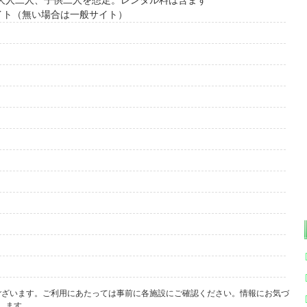
で大人二人、子供二人を想定。レンタル料は含まず
イト（無い場合は一般サイト）
ございます。ご利用にあたっては事前に各施設にご確認ください。情報にお気づ
します｡