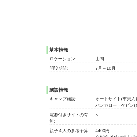
基本情報
ロケーション:
山間
開設期間:
7月～10月
施設情報
キャンプ施設:
オートサイト(車乗入れ
バンガロー・ケビン(台
電源付きサイトの有
×
無:
親子４人の参考予算:
4400円