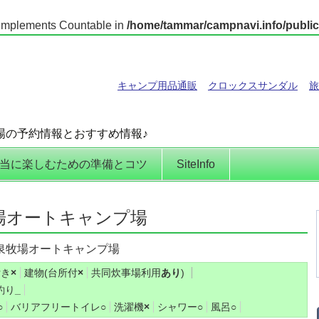
t implements Countable in
/home/tammar/campnavi.info/public
キャンプ用品通販
クロックスサンダル
旅
場の予約情報とおすすめ情報♪
当に楽しむための準備とコツ
SiteInfo
場オートキャンプ場
泉牧場オートキャンプ場
付き
×
建物(台所付
×
共同炊事場利用
あり
)
釣り
_
○
バリアフリートイレ
○
洗濯機
×
シャワー
○
風呂
○