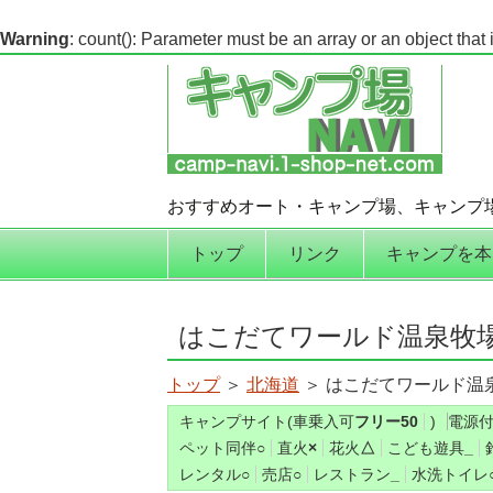
Warning
: count(): Parameter must be an array or an object tha
おすすめオート・キャンプ場、キャンプ
コンテンツへ移動
トップ
リンク
キャンプを本
はこだてワールド温泉牧
トップ
＞
北海道
＞ はこだてワールド温
キャンプサイト(車乗入可
フリー50
)
電源
ペット同伴
○
直火
×
花火
△
こども遊具
_
レンタル
○
売店
○
レストラン
_
水洗トイレ