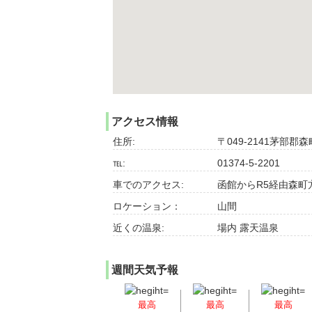
アクセス情報
住所:
〒049-2141茅部郡森
℡:
01374-5-2201
車でのアクセス:
函館からR5経由森町
ロケーション：
山間
近くの温泉:
場内 露天温泉
週間天気予報
最高
最高
最高