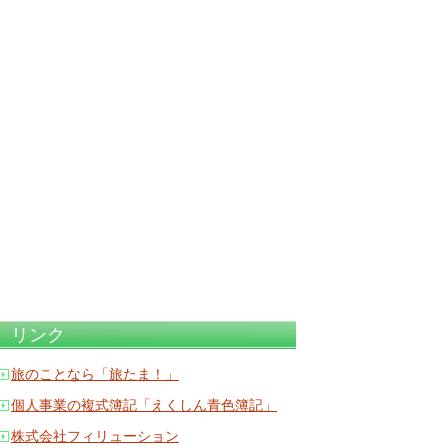
リンク
旅のことなら「旅たま！」
個人事業の複式簿記「えくしん青色簿記」
株式会社フィリューション