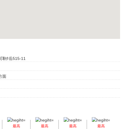
町駒ｹ岳515-11
方面
最高
最高
最高
最高