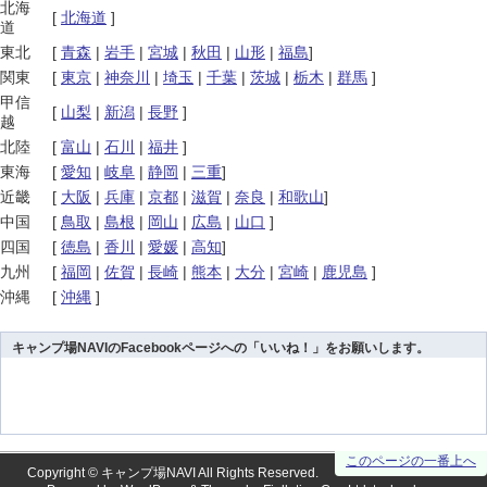
北海
[
北海道
]
道
東北
[
青森
|
岩手
|
宮城
|
秋田
|
山形
|
福島
]
関東
[
東京
|
神奈川
|
埼玉
|
千葉
|
茨城
|
栃木
|
群馬
]
甲信
[
山梨
|
新潟
|
長野
]
越
北陸
[
富山
|
石川
|
福井
]
東海
[
愛知
|
岐阜
|
静岡
|
三重
]
近畿
[
大阪
|
兵庫
|
京都
|
滋賀
|
奈良
|
和歌山
]
中国
[
鳥取
|
島根
|
岡山
|
広島
|
山口
]
四国
[
徳島
|
香川
|
愛媛
|
高知
]
九州
[
福岡
|
佐賀
|
長崎
|
熊本
|
大分
|
宮崎
|
鹿児島
]
沖縄
[
沖縄
]
キャンプ場NAVIのFacebookページへの「いいね！」をお願いします。
このページの一番上へ
Copyright ©
キャンプ場NAVI
All Rights Reserved.