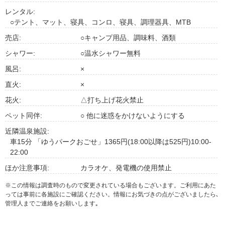
レンタル:
○テント、マット、寝具、コンロ、寝具、調理器具、MTB
売店:
○キャンプ用品、調味料、酒類
シャワー:
○温水シャワー無料
風呂:
×
直火:
×
花火:
△打ち上げ花火禁止
ペット同伴:
○ 他に迷惑をかけないようにする
近隣温泉施設:
車15分 「ゆうパークおごせ」1365円(18:00以降は525円)10:00-
22:00
ほか注意事項:
カラオケ、発電機の使用禁止
※この情報は調査時のもので変更されている場合もございます。ご利用にあた
っては事前に各施設にご確認ください。情報にお気づきの点がございましたら､
管理人までご連絡をお願いします｡