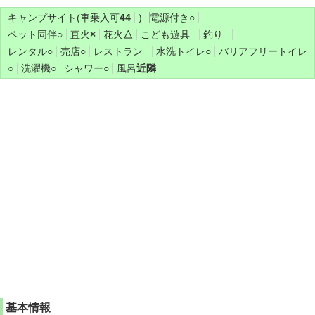
キャンプサイト(車乗入可
44
)
電源付き
○
ペット同伴
○
直火
×
花火
△
こども遊具
_
釣り
_
レンタル
○
売店
○
レストラン
_
水洗トイレ
○
バリアフリートイレ
○
洗濯機
○
シャワー
○
風呂
近隣
基本情報