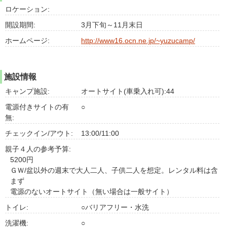
ロケーション:
開設期間:
3月下旬～11月末日
ホームページ:
http://www16.ocn.ne.jp/~yuzucamp/
施設情報
キャンプ施設:
オートサイト(車乗入れ可):44
電源付きサイトの有
○
無:
チェックイン/アウト:
13:00/11:00
親子４人の参考予算:
5200円
ＧＷ/盆以外の週末で大人二人、子供二人を想定。レンタル料は含
まず
電源のないオートサイト（無い場合は一般サイト）
トイレ:
○バリアフリー・水洗
洗濯機:
○