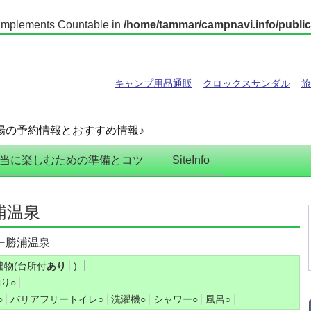
t implements Countable in
/home/tammar/campnavi.info/public
キャンプ用品通販
クロックスサンダル
旅
場の予約情報とおすすめ情報♪
当に楽しむための準備とコツ
SiteInfo
浦温泉
ー勝浦温泉
建物(台所付
あり
)
釣り
○
○
バリアフリートイレ
○
洗濯機
○
シャワー
○
風呂
○