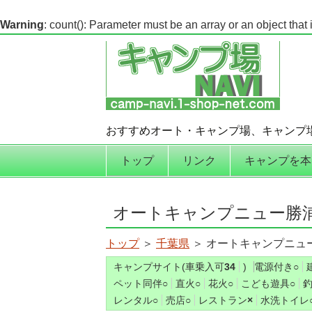
Warning
: count(): Parameter must be an array or an object tha
おすすめオート・キャンプ場、キャンプ
コンテンツへ移動
トップ
リンク
キャンプを本
オートキャンプニュー勝
トップ
＞
千葉県
＞ オートキャンプニュ
キャンプサイト(車乗入可
34
)
電源付き
○
ペット同伴
○
直火
○
花火
○
こども遊具
○
レンタル
○
売店
○
レストラン
×
水洗トイレ