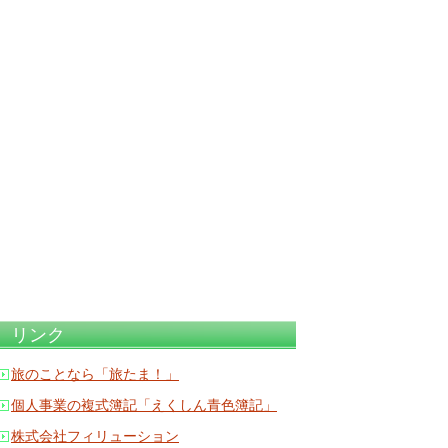
リンク
旅のことなら「旅たま！」
個人事業の複式簿記「えくしん青色簿記」
株式会社フィリューション