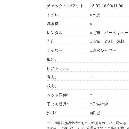
チェックイン/アウト:
13:00-16:00/11:00
トイレ:
○水洗
洗濯機:
○
レンタル:
○毛布、バーベキュ
売店:
○酒類、飲料、燃料
シャワー:
○温水シャワー
風呂:
○
レストラン:
×
直火:
○
花火:
○
ペット同伴:
○
子ども遊具:
○子供の森
釣り:
○釣堀
※この情報は調査時のもので変更されている場合も
きの点がございましたら､管理人までご連絡をお願い