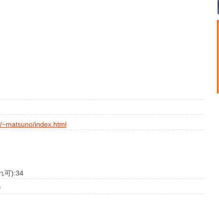
p/~matsuno/index.html
可):34
り