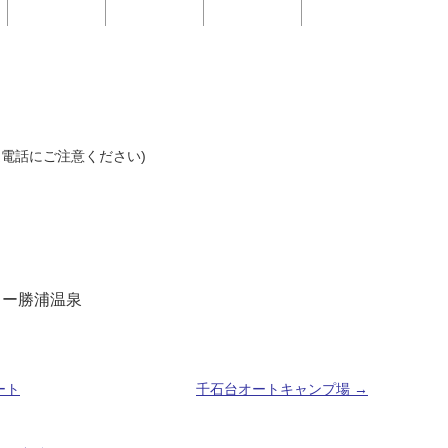
(間違電話にご注意ください)
ュー勝浦温泉
ート
千石台オートキャンプ場
→