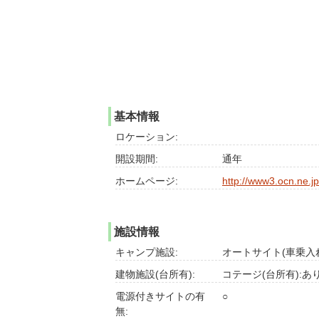
基本情報
ロケーション:
開設期間:
通年
ホームページ:
http://www3.ocn.ne.j
施設情報
キャンプ施設:
オートサイト(車乗入れ
建物施設(台所有):
コテージ(台所有):あ
電源付きサイトの有
○
無: