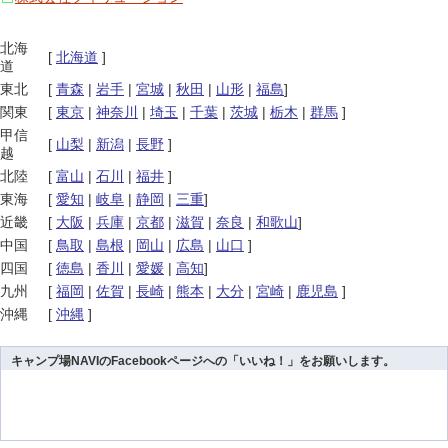
北海
[
北海道
]
道
東北
[
青森
|
岩手
|
宮城
|
秋田
|
山形
|
福島
]
関東
[
東京
|
神奈川
|
埼玉
|
千葉
|
茨城
|
栃木
|
群馬
]
甲信
[
山梨
|
新潟
|
長野
]
越
北陸
[
富山
|
石川
|
福井
]
東海
[
愛知
|
岐阜
|
静岡
|
三重
]
近畿
[
大阪
|
兵庫
|
京都
|
滋賀
|
奈良
|
和歌山
]
中国
[
鳥取
|
島根
|
岡山
|
広島
|
山口
]
四国
[
徳島
|
香川
|
愛媛
|
高知
]
九州
[
福岡
|
佐賀
|
長崎
|
熊本
|
大分
|
宮崎
|
鹿児島
]
沖縄
[
沖縄
]
キャンプ場NAVIのFacebookページへの「いいね！」をお願いします。