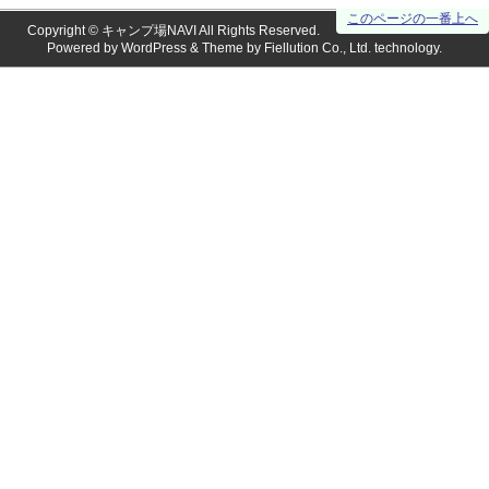
このページの一番上へ
Copyright ©
キャンプ場NAVI
All Rights Reserved.
Powered by
WordPress
& Theme by
Fiellution Co., Ltd.
technology.