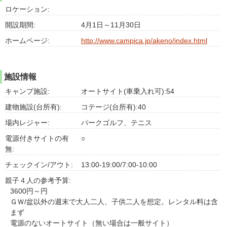
ロケーション:
開設期間:
4月1日～11月30日
ホームページ:
http://www.campica.jp/akeno/index.html
施設情報
キャンプ施設:
オートサイト(車乗入れ可):54
建物施設(台所有):
コテージ(台所有):40
場内レジャー:
パークゴルフ、テニス
電源付きサイトの有
○
無:
チェックイン/アウト:
13:00-19:00/7:00-10:00
親子４人の参考予算:
3600円～円
ＧＷ/盆以外の週末で大人二人、子供二人を想定。レンタル料は含
まず
電源のないオートサイト（無い場合は一般サイト）