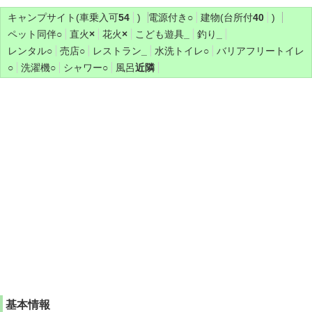
キャンプサイト(車乗入可
54
)
電源付き
○
建物(台所付
40
)
ペット同伴
○
直火
×
花火
×
こども遊具
_
釣り
_
レンタル
○
売店
○
レストラン
_
水洗トイレ
○
バリアフリートイレ
○
洗濯機
○
シャワー
○
風呂
近隣
基本情報