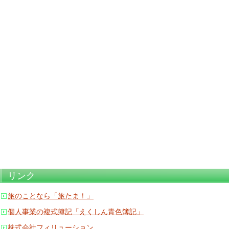
リンク
旅のことなら「旅たま！」
個人事業の複式簿記「えくしん青色簿記」
株式会社フィリューション