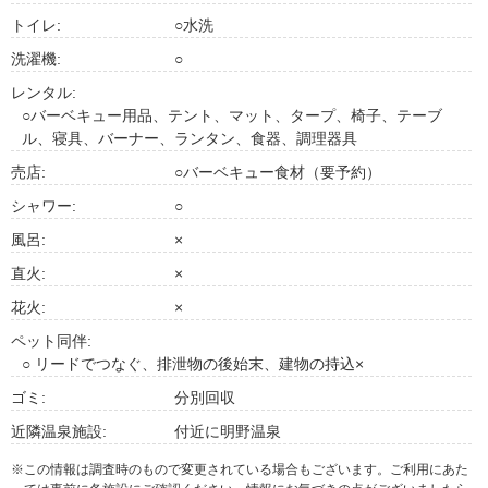
トイレ:
○水洗
洗濯機:
○
レンタル:
○バーベキュー用品、テント、マット、タープ、椅子、テーブ
ル、寝具、バーナー、ランタン、食器、調理器具
売店:
○バーベキュー食材（要予約）
シャワー:
○
風呂:
×
直火:
×
花火:
×
ペット同伴:
○ リードでつなぐ、排泄物の後始末、建物の持込×
ゴミ:
分別回収
近隣温泉施設:
付近に明野温泉
※この情報は調査時のもので変更されている場合もございます。ご利用にあた