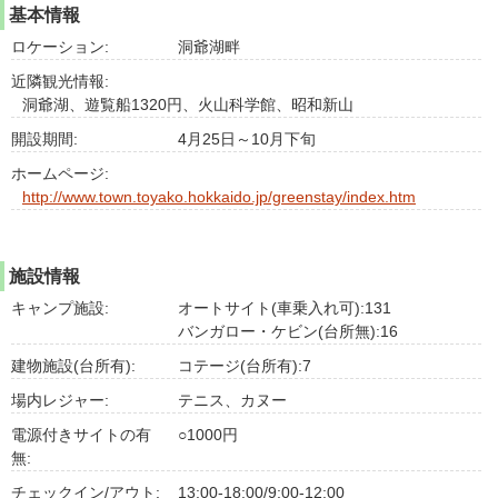
基本情報
ロケーション:
洞爺湖畔
近隣観光情報:
洞爺湖、遊覧船1320円、火山科学館、昭和新山
開設期間:
4月25日～10月下旬
ホームページ:
http://www.town.toyako.hokkaido.jp/greenstay/index.htm
施設情報
キャンプ施設:
オートサイト(車乗入れ可):131
バンガロー・ケビン(台所無):16
建物施設(台所有):
コテージ(台所有):7
場内レジャー:
テニス、カヌー
電源付きサイトの有
○1000円
無:
チェックイン/アウト:
13:00-18:00/9:00-12:00