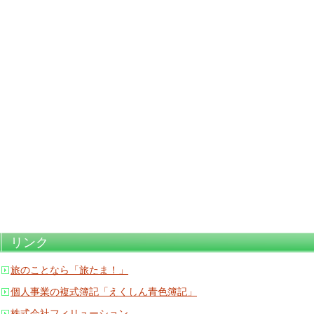
リンク
旅のことなら「旅たま！」
個人事業の複式簿記「えくしん青色簿記」
株式会社フィリューション