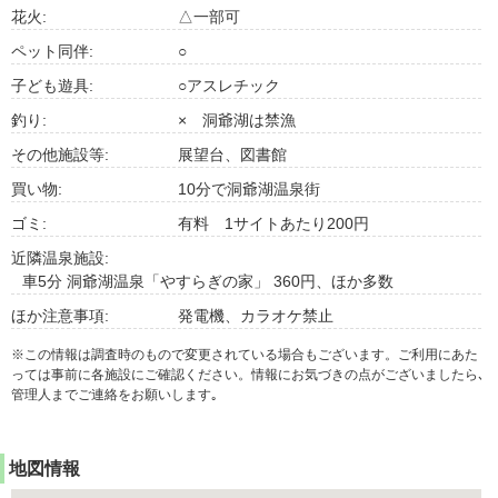
花火:
△一部可
ペット同伴:
○
子ども遊具:
○アスレチック
釣り:
× 洞爺湖は禁漁
その他施設等:
展望台、図書館
買い物:
10分で洞爺湖温泉街
ゴミ:
有料 1サイトあたり200円
近隣温泉施設:
車5分 洞爺湖温泉「やすらぎの家」 360円、ほか多数
ほか注意事項:
発電機、カラオケ禁止
※この情報は調査時のもので変更されている場合もございます。ご利用にあた
っては事前に各施設にご確認ください。情報にお気づきの点がございましたら､
管理人までご連絡をお願いします｡
地図情報