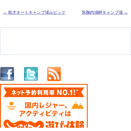
←
歌才オートキャンプ場ルピック
朱鞠内湖畔キャンプ場
→
投稿ナビゲーション