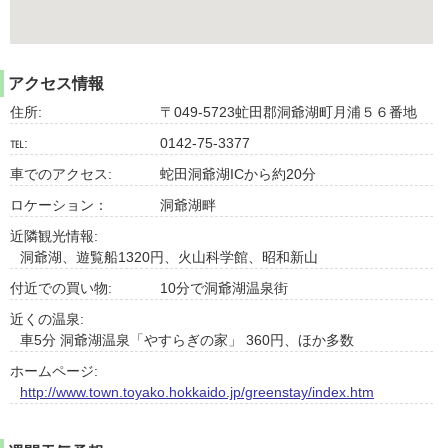
アクセス情報
住所:
〒049-5723虻田郡洞爺湖町月浦５６番地
℡:
0142-75-3377
車でのアクセス:
蛇田洞爺湖ICから約20分
ロケーション：
洞爺湖畔
近隣観光情報:
洞爺湖、遊覧船1320円、火山科学館、昭和新山
付近での買い物:
10分で洞爺湖温泉街
近くの温泉:
車5分 洞爺湖温泉「やすらぎの家」 360円、ほか多数
ホームページ:
http://www.town.toyako.hokkaido.jp/greenstay/index.htm