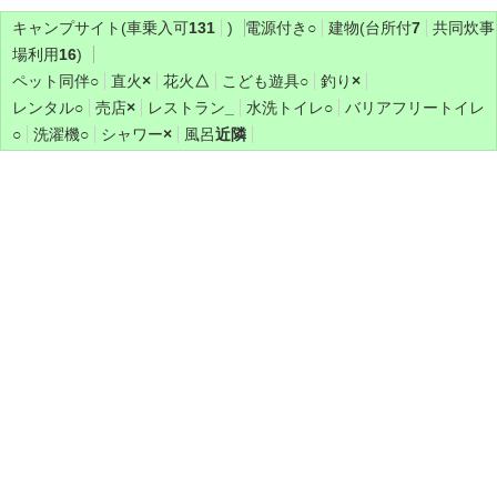
キャンプサイト(車乗入可
131
)
電源付き
○
建物(台所付
7
共同炊事
場利用
16
)
ペット同伴
○
直火
×
花火
△
こども遊具
○
釣り
×
レンタル
○
売店
×
レストラン
_
水洗トイレ
○
バリアフリートイレ
○
洗濯機
○
シャワー
×
風呂
近隣