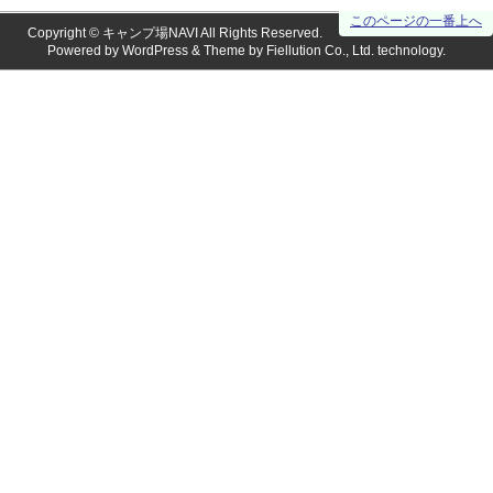
このページの一番上へ
Copyright ©
キャンプ場NAVI
All Rights Reserved.
Powered by
WordPress
& Theme by
Fiellution Co., Ltd.
technology.