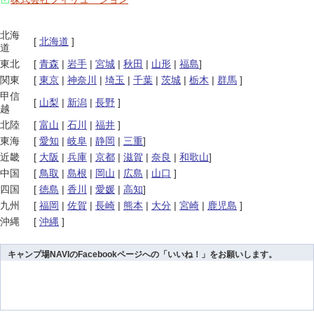
北海
[
北海道
]
道
東北
[
青森
|
岩手
|
宮城
|
秋田
|
山形
|
福島
]
関東
[
東京
|
神奈川
|
埼玉
|
千葉
|
茨城
|
栃木
|
群馬
]
甲信
[
山梨
|
新潟
|
長野
]
越
北陸
[
富山
|
石川
|
福井
]
東海
[
愛知
|
岐阜
|
静岡
|
三重
]
近畿
[
大阪
|
兵庫
|
京都
|
滋賀
|
奈良
|
和歌山
]
中国
[
鳥取
|
島根
|
岡山
|
広島
|
山口
]
四国
[
徳島
|
香川
|
愛媛
|
高知
]
九州
[
福岡
|
佐賀
|
長崎
|
熊本
|
大分
|
宮崎
|
鹿児島
]
沖縄
[
沖縄
]
キャンプ場NAVIのFacebookページへの「いいね！」をお願いします。