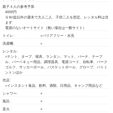
親子４人の参考予算:
4000円
ＧＷ/盆以外の週末で大人二人、子供二人を想定。レンタル料は含
まず
電源のないオートサイト（無い場合は一般サイト）
トイレ:
○バリアフリー・水洗
洗濯機:
○
レンタル:
○テント、タープ、寝具、ランタン、マット、バーナ、テーブ
ル、バーベキュー用品、調理器具、電源コード、自転車、パーク
ゴルフ、サッカーボール、バスケットボール、グローブ、バトミ
ントンほか
売店:
○インスタント食品、飲料、酒類、日用品、キャンプ用品など
シャワー:
×
風呂:
×
直火:
×