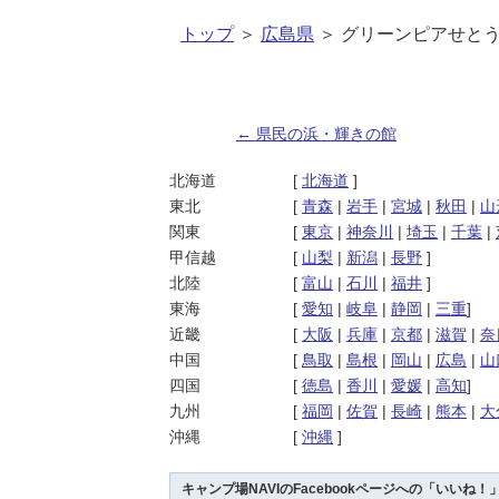
トップ
＞
広島県
＞ グリーンピアせと
←
県民の浜・輝きの館
投稿ナビゲーション
北海道
[
北海道
]
東北
[
青森
|
岩手
|
宮城
|
秋田
|
山
関東
[
東京
|
神奈川
|
埼玉
|
千葉
|
甲信越
[
山梨
|
新潟
|
長野
]
北陸
[
富山
|
石川
|
福井
]
東海
[
愛知
|
岐阜
|
静岡
|
三重
]
近畿
[
大阪
|
兵庫
|
京都
|
滋賀
|
奈
中国
[
鳥取
|
島根
|
岡山
|
広島
|
山
四国
[
徳島
|
香川
|
愛媛
|
高知
]
九州
[
福岡
|
佐賀
|
長崎
|
熊本
|
大
沖縄
[
沖縄
]
キャンプ場NAVIのFacebookページへの「いいね