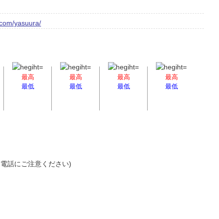
.com/yasuura/
最高
最高
最高
最高
最低
最低
最低
最低
(間違電話にご注意ください)