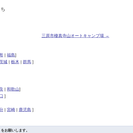
うち
三原市棲真寺山オートキャンプ場
→
形
|
福島
]
茨城
|
栃木
|
群馬
]
良
|
和歌山
]
口
]
分
|
宮崎
|
鹿児島
]
！」をお願いします。