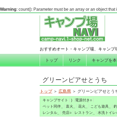
Warning
: count(): Parameter must be an array or an object tha
おすすめオート・キャンプ場、キャンプ
コンテンツへ移動
トップ
リンク
キャンプを本
グリーンピアせとうち
トップ
＞
広島県
＞ グリーンピアせとう
キャンプサイト
)
電源付き
○
ペット同伴
_
直火
_
花火
_
こども遊具
_
レンタル
_
売店
○
レストラン
_
水洗トイレ