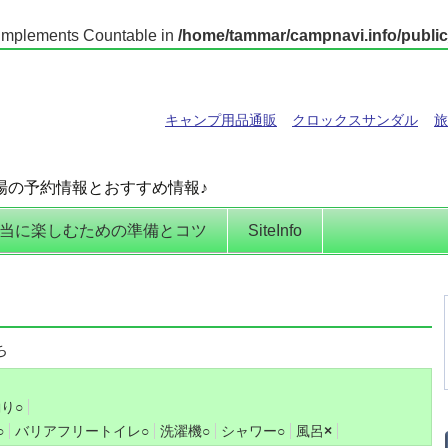
t implements Countable in
/home/tammar/campnavi.info/public
キャンプ用品通販
クロックスサンダル
旅
場の予約情報とおすすめ情報♪
当に楽しむための準備とコツ
SiteInfo
ち
釣り
○
○
バリアフリートイレ
○
洗濯機
○
シャワー
○
風呂
×