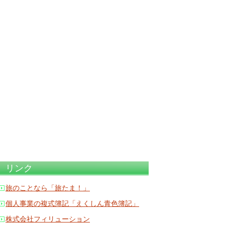
リンク
旅のことなら「旅たま！」
個人事業の複式簿記「えくしん青色簿記」
株式会社フィリューション