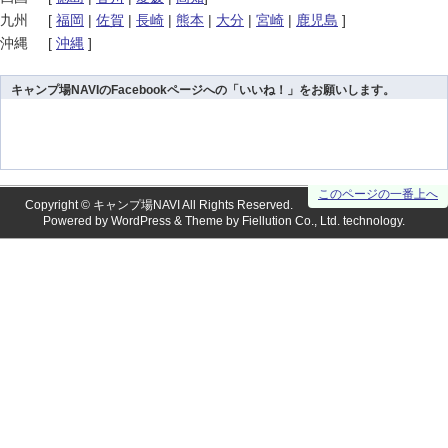
九州
[
福岡
|
佐賀
|
長崎
|
熊本
|
大分
|
宮崎
|
鹿児島
]
沖縄
[
沖縄
]
キャンプ場NAVIのFacebookページへの「いいね！」をお願いします。
このページの一番上へ
Copyright ©
キャンプ場NAVI
All Rights Reserved.
Powered by
WordPress
& Theme by
Fiellution Co., Ltd.
technology.