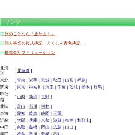
リンク
旅のことなら「旅たま！」
個人事業の複式簿記「えくしん青色簿記」
株式会社フィリューション
北海
[
北海道
]
道
東北
[
青森
|
岩手
|
宮城
|
秋田
|
山形
|
福島
]
関東
[
東京
|
神奈川
|
埼玉
|
千葉
|
茨城
|
栃木
|
群馬
]
甲信
[
山梨
|
新潟
|
長野
]
越
北陸
[
富山
|
石川
|
福井
]
東海
[
愛知
|
岐阜
|
静岡
|
三重
]
近畿
[
大阪
|
兵庫
|
京都
|
滋賀
|
奈良
|
和歌山
]
中国
[
鳥取
|
島根
|
岡山
|
広島
|
山口
]
四国
[
徳島
|
香川
|
愛媛
|
高知
]