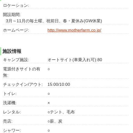
ロケーション:
開設期間:
3月～11月の毎土曜、祝前日、春・夏休み(GW休業)
ホームページ:
http://www.motherfarm.co.jp/
施設情報
キャンプ施設:
オートサイト(車乗入れ可):80
電源付きサイトの有
○
無:
チェックイン/アウト:
15:00/10:00
トイレ:
○
洗濯機:
×
レンタル:
○テント、毛布
売店:
○薪、炭
シャワー:
○