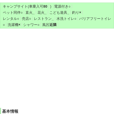
キャンプサイト(車乗入可
80
)
電源付き
○
ペット同伴
○
直火
_
花火
_
こども遊具
_
釣り
×
レンタル
○
売店
○
レストラン
_
水洗トイレ
○
バリアフリートイレ
○
洗濯機
×
シャワー
○
風呂
近隣
基本情報