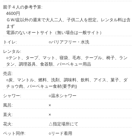
親子４人の参考予算:
4600円
ＧＷ/盆以外の週末で大人二人、子供二人を想定。レンタル料は含
まず
電源のないオートサイト（無い場合は一般サイト）
トイレ:
○バリアフリー・水洗
レンタル:
○テント、タープ、マット、寝袋、毛布、テーブル、椅子、ラン
タン、調理器具、食器類、バーベキュー用品
売店:
○炭、マントル、燃料、洗剤、調味料、飲料、アイス、菓子、ダ
チョウ肉、バーベキュー食材(要予約)
シャワー:
○温水シャワー
風呂:
×
直火:
×
花火:
△指定場所にて
ペット同伴:
○リード着用