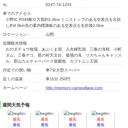
℡:
0247-74-1233
車でのアクセス:
小野IC R349船引方面約1.0km ミニストップのある交差点を左折
し約4.0km先の案内標識板のある交差点を右折後2.0km
ロケーション：
山間
近隣観光情報:
おのダチョウ牧場、あぶくま洞、入水鍾乳洞、三春の滝桜、小町
ダム、三春デコ、星の村天文台、籠場の滝、リカちゃんキャッス
ル、郡山カルチャーパーク遊園地、カブトムシ王国
付近での買い物:
車7分大型スーパー
近くの温泉:
車15分 250円
ホームページ:
http://memory-campvillage.com
週間天気予報
最高
最高
最高
最高
最低
最低
最低
最低