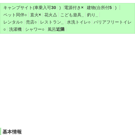
キャンプサイト(車乗入可
30
)
電源付き
×
建物(台所付
5
)
ペット同伴
○
直火
×
花火
△
こども遊具
_
釣り
_
レンタル
○
売店
○
レストラン
_
水洗トイレ
○
バリアフリートイレ
○
洗濯機
シャワー
○
風呂
近隣
基本情報