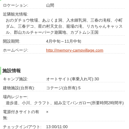
ロケーション:
山間
近隣観光情報:
おのダチョウ牧場、あぶくま洞、入水鍾乳洞、三春の滝桜、小町
ダム、三春デコ、星の村天文台、籠場の滝、リカちゃんキャッス
ル、郡山カルチャーパーク遊園地、カブトムシ王国
開設期間:
4月中旬～11月中旬
ホームページ:
http://memory-campvillage.com
施設情報
キャンプ施設:
オートサイト(車乗入れ可):30
建物施設(台所有):
コテージ(台所有):5
場内レジャー:
遊歩道、小川、クラフト、組み立てバンガロー(所要時間2時間半)
電源付きサイトの有
×
無:
チェックイン/アウト:
13:00/11:00