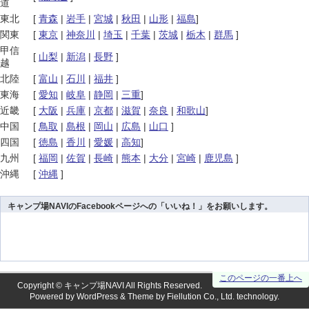
道
東北
[
青森
|
岩手
|
宮城
|
秋田
|
山形
|
福島
]
関東
[
東京
|
神奈川
|
埼玉
|
千葉
|
茨城
|
栃木
|
群馬
]
甲信
[
山梨
|
新潟
|
長野
]
越
北陸
[
富山
|
石川
|
福井
]
東海
[
愛知
|
岐阜
|
静岡
|
三重
]
近畿
[
大阪
|
兵庫
|
京都
|
滋賀
|
奈良
|
和歌山
]
中国
[
鳥取
|
島根
|
岡山
|
広島
|
山口
]
四国
[
徳島
|
香川
|
愛媛
|
高知
]
九州
[
福岡
|
佐賀
|
長崎
|
熊本
|
大分
|
宮崎
|
鹿児島
]
沖縄
[
沖縄
]
キャンプ場NAVIのFacebookページへの「いいね！」をお願いします。
このページの一番上へ
Copyright ©
キャンプ場NAVI
All Rights Reserved.
Powered by
WordPress
& Theme by
Fiellution Co., Ltd.
technology.