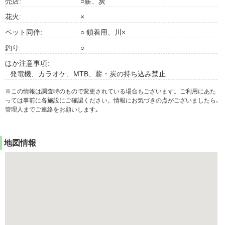
売店:
○薪、炭
花火:
×
ペット同伴:
○ 鎖着用、川×
釣り:
○
ほか注意事項:
発電機、カラオケ、MTB、薪・炭の持ち込み禁止
※この情報は調査時のもので変更されている場合もございます。ご利用にあた
っては事前に各施設にご確認ください。情報にお気づきの点がございましたら､
管理人までご連絡をお願いします｡
地図情報