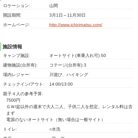
ロケーション:
山間
開設期間:
3月1日～11月30日
ホームページ:
http://www.ichirimatsu.com/
施設情報
キャンプ施設:
オートサイト(車乗入れ可):50
建物施設(台所有):
コテージ(台所有):3
場内レジャー:
川遊び、ハイキング
チェックイン/アウト:
14:00/13:00
親子４人の参考予算:
7500円
ＧＷ/盆以外の週末で大人二人、子供二人を想定。レンタル料は含
まず
電源のないオートサイト（無い場合は一般サイト）
トイレ:
○水洗