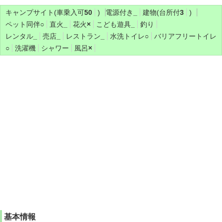
キャンプサイト(車乗入可
50
)
電源付き
_
建物(台所付
3
)
ペット同伴
○
直火
_
花火
×
こども遊具
_
釣り
レンタル
_
売店
_
レストラン
_
水洗トイレ
○
バリアフリートイレ
○
洗濯機
シャワー
風呂
×
基本情報