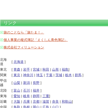
リンク
旅のことなら「旅たま！」
個人事業の複式簿記「えくしん青色簿記」
株式会社フィリューション
北海
[
北海道
]
道
東北
[
青森
|
岩手
|
宮城
|
秋田
|
山形
|
福島
]
関東
[
東京
|
神奈川
|
埼玉
|
千葉
|
茨城
|
栃木
|
群馬
]
甲信
[
山梨
|
新潟
|
長野
]
越
北陸
[
富山
|
石川
|
福井
]
東海
[
愛知
|
岐阜
|
静岡
|
三重
]
近畿
[
大阪
|
兵庫
|
京都
|
滋賀
|
奈良
|
和歌山
]
中国
[
鳥取
|
島根
|
岡山
|
広島
|
山口
]