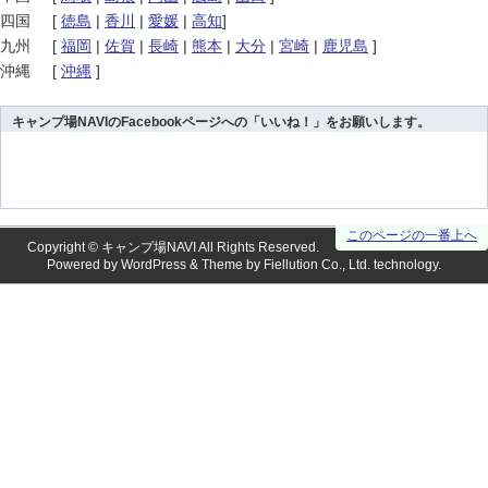
四国
[
徳島
|
香川
|
愛媛
|
高知
]
九州
[
福岡
|
佐賀
|
長崎
|
熊本
|
大分
|
宮崎
|
鹿児島
]
沖縄
[
沖縄
]
キャンプ場NAVIのFacebookページへの「いいね！」をお願いします。
このページの一番上へ
Copyright ©
キャンプ場NAVI
All Rights Reserved.
Powered by
WordPress
& Theme by
Fiellution Co., Ltd.
technology.