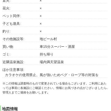
直火:
×
花火:
×
ペット同伴:
×
子ども遊具:
×
釣り:
×
その他施設等:
地ビール村
買い物:
車15分スーパー・酒屋
ゴミ:
持ち帰り
近隣温泉施設:
場内満天望温泉
ほか注意事項:
カラオケの使用禁止、風が強いためペグ・ロープ等の対策を
※この情報は調査時のもので変更されている場合もございます。ご利用にあた
っては事前に各施設にご確認ください。情報にお気づきの点がございましたら､
管理人までご連絡をお願いします｡
地図情報