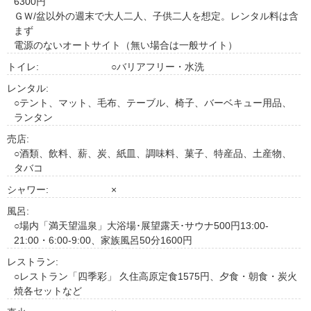
6300円
ＧＷ/盆以外の週末で大人二人、子供二人を想定。レンタル料は含
まず
電源のないオートサイト（無い場合は一般サイト）
トイレ:
○バリアフリー・水洗
レンタル:
○テント、マット、毛布、テーブル、椅子、バーベキュー用品、
ランタン
売店:
○酒類、飲料、薪、炭、紙皿、調味料、菓子、特産品、土産物、
タバコ
シャワー:
×
風呂:
○場内「満天望温泉」大浴場･展望露天･サウナ500円13:00-
21:00・6:00-9:00、家族風呂50分1600円
レストラン:
○レストラン「四季彩」 久住高原定食1575円、夕食・朝食・炭火
焼各セットなど