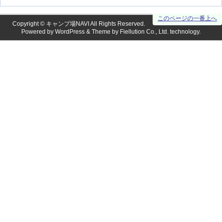
このページの一番上へ
Copyright ©
キャンプ場NAVI
All Rights Reserved.
Powered by
WordPress
& Theme by
Fiellution Co., Ltd.
technology.