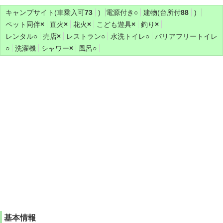
キャンプサイト(車乗入可
73
)
電源付き
○
建物(台所付
88
)
ペット同伴
×
直火
×
花火
×
こども遊具
×
釣り
×
レンタル
○
売店
×
レストラン
○
水洗トイレ
○
バリアフリートイレ
○
洗濯機
シャワー
×
風呂
○
基本情報