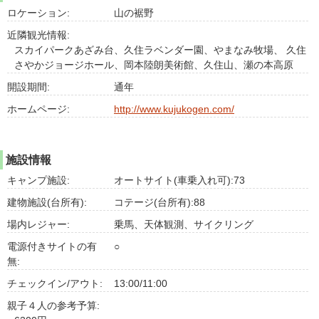
ロケーション:
山の裾野
近隣観光情報:
スカイパークあざみ台、久住ラベンダー園、やまなみ牧場、 久住
さやかジョージホール、岡本陸朗美術館、久住山、瀬の本高原
開設期間:
通年
ホームページ:
http://www.kujukogen.com/
施設情報
キャンプ施設:
オートサイト(車乗入れ可):73
建物施設(台所有):
コテージ(台所有):88
場内レジャー:
乗馬、天体観測、サイクリング
電源付きサイトの有
○
無:
チェックイン/アウト:
13:00/11:00
親子４人の参考予算: