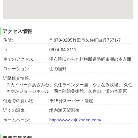
アクセス情報
住所:
〒878-0205竹田市久住町白丹7571-7
℡:
0974-64-3111
車でのアクセス:
湯布院ICから九州横断道路経由瀬の本方面
ロケーション：
山の裾野
近隣観光情報:
スカイパークあざみ台、久住ラベンダー園、やまなみ牧場、 久住
さやかジョージホール、岡本陸朗美術館、久住山、瀬の本高原
付近での買い物:
車15分スーパー・酒屋
近くの温泉:
場内満天望温泉
ホームページ:
http://www.kujukogen.com/