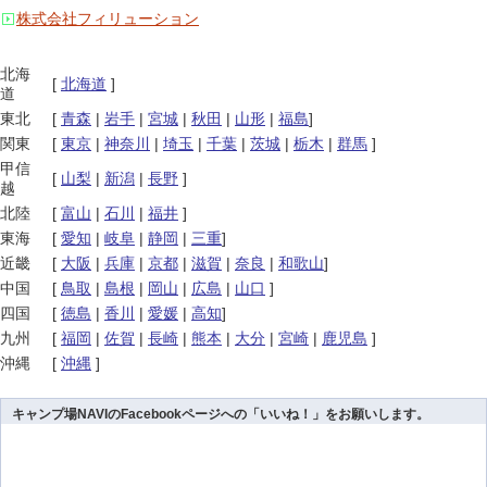
株式会社フィリューション
北海
[
北海道
]
道
東北
[
青森
|
岩手
|
宮城
|
秋田
|
山形
|
福島
]
関東
[
東京
|
神奈川
|
埼玉
|
千葉
|
茨城
|
栃木
|
群馬
]
甲信
[
山梨
|
新潟
|
長野
]
越
北陸
[
富山
|
石川
|
福井
]
東海
[
愛知
|
岐阜
|
静岡
|
三重
]
近畿
[
大阪
|
兵庫
|
京都
|
滋賀
|
奈良
|
和歌山
]
中国
[
鳥取
|
島根
|
岡山
|
広島
|
山口
]
四国
[
徳島
|
香川
|
愛媛
|
高知
]
九州
[
福岡
|
佐賀
|
長崎
|
熊本
|
大分
|
宮崎
|
鹿児島
]
沖縄
[
沖縄
]
キャンプ場NAVIのFacebookページへの「いいね！」をお願いします。