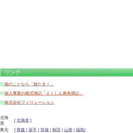
リンク
旅のことなら「旅たま！」
個人事業の複式簿記「えくしん青色簿記」
株式会社フィリューション
北海
[
北海道
]
道
東北
[
青森
|
岩手
|
宮城
|
秋田
|
山形
|
福島
]