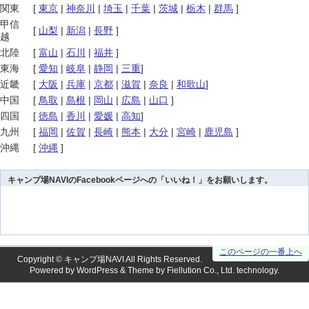
関東
[
東京
|
神奈川
|
埼玉
|
千葉
|
茨城
|
栃木
|
群馬
]
甲信
[
山梨
|
新潟
|
長野
]
越
北陸
[
富山
|
石川
|
福井
]
東海
[
愛知
|
岐阜
|
静岡
|
三重
]
近畿
[
大阪
|
兵庫
|
京都
|
滋賀
|
奈良
|
和歌山
]
中国
[
鳥取
|
島根
|
岡山
|
広島
|
山口
]
四国
[
徳島
|
香川
|
愛媛
|
高知
]
九州
[
福岡
|
佐賀
|
長崎
|
熊本
|
大分
|
宮崎
|
鹿児島
]
沖縄
[
沖縄
]
キャンプ場NAVIのFacebookページへの「いいね！」をお願いします。
このページの一番上へ
Copyright ©
キャンプ場NAVI
All Rights Reserved.
Powered by
WordPress
& Theme by
Fiellution Co., Ltd.
technology.