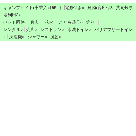
キャンプサイト(車乗入可
59
)
電源付き
○
建物(台所付
3
共同炊事
場利用
2
)
ペット同伴
_
直火
_
花火
_
こども遊具
○
釣り
_
レンタル
○
売店
○
レストラン
○
水洗トイレ
○
バリアフリートイレ
○
洗濯機
○
シャワー
○
風呂
○