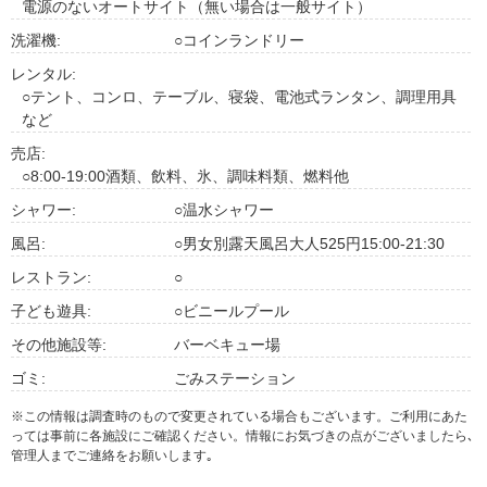
電源のないオートサイト（無い場合は一般サイト）
洗濯機:
○コインランドリー
レンタル:
○テント、コンロ、テーブル、寝袋、電池式ランタン、調理用具
など
売店:
○8:00-19:00酒類、飲料、氷、調味料類、燃料他
シャワー:
○温水シャワー
風呂:
○男女別露天風呂大人525円15:00-21:30
レストラン:
○
子ども遊具:
○ビニールプール
その他施設等:
バーベキュー場
ゴミ:
ごみステーション
※この情報は調査時のもので変更されている場合もございます。ご利用にあた
っては事前に各施設にご確認ください。情報にお気づきの点がございましたら､
管理人までご連絡をお願いします｡