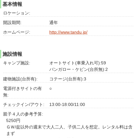
基本情報
ロケーション:
開設期間:
通年
ホームページ:
http://www.tandu.jp/
施設情報
キャンプ施設:
オートサイト(車乗入れ可):59
バンガロー・ケビン(台所無):2
建物施設(台所有):
コテージ(台所有):3
電源付きサイトの有
○
無:
チェックイン/アウト:
13:00-18:00/11:00
親子４人の参考予算:
5250円
ＧＷ/盆以外の週末で大人二人、子供二人を想定。レンタル料は含
まず