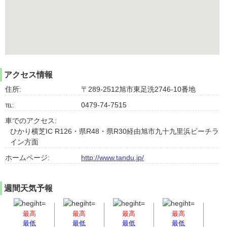
アクセス情報
住所:
〒289-2512旭市東足洗2746-10番地
℡:
0479-74-7515
車でのアクセス:
ひかり横芝IC R126・県R48・県R30経由旭市九十九里浜ビーチラ
イン方面
ホームページ:
http://www.tandu.jp/
週間天気予報
最高
最高
最高
最高
最低
最低
最低
最低