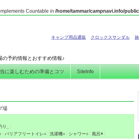
t implements Countable in
/home/tammar/campnavi.info/public
キャンプ用品通販
クロックスサンダル
旅
場の予約情報とおすすめ情報♪
当に楽しむための準備とコツ
SiteInfo
プ場
釣り
_
○
バリアフリートイレ
○
洗濯機
○
シャワー
○
風呂
×