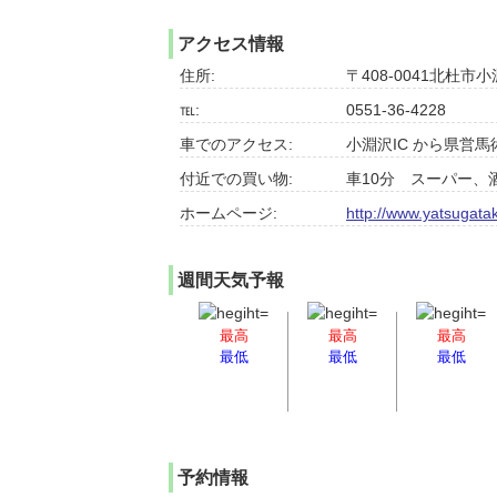
アクセス情報
住所:
〒408-0041北杜市小
℡:
0551-36-4228
車でのアクセス:
小淵沢IC から県営
付近での買い物:
車10分 スーパー、
ホームページ:
http://www.yatsugat
週間天気予報
最高
最高
最高
最低
最低
最低
予約情報