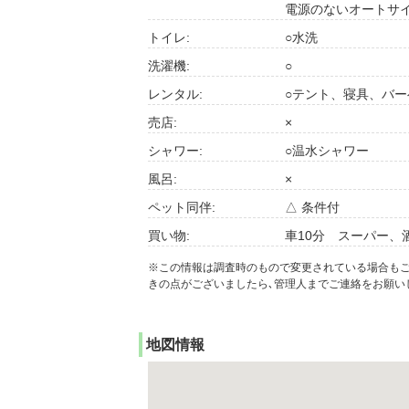
電源のないオートサ
トイレ:
○水洗
洗濯機:
○
レンタル:
○テント、寝具、バ
売店:
×
シャワー:
○温水シャワー
風呂:
×
ペット同伴:
△ 条件付
買い物:
車10分 スーパー、
※この情報は調査時のもので変更されている場合も
きの点がございましたら､管理人までご連絡をお願い
地図情報