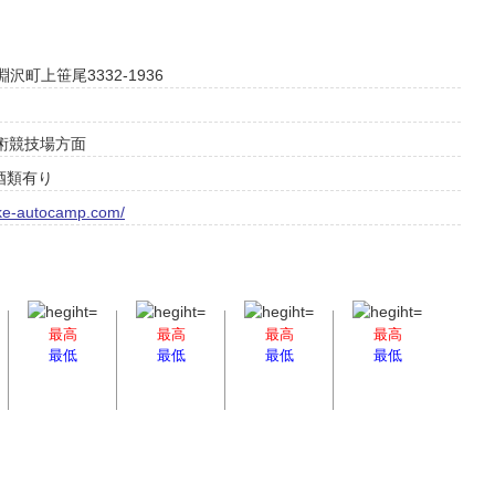
淵沢町上笹尾3332-1936
馬術競技場方面
酒類有り
ake-autocamp.com/
最高
最高
最高
最高
最低
最低
最低
最低