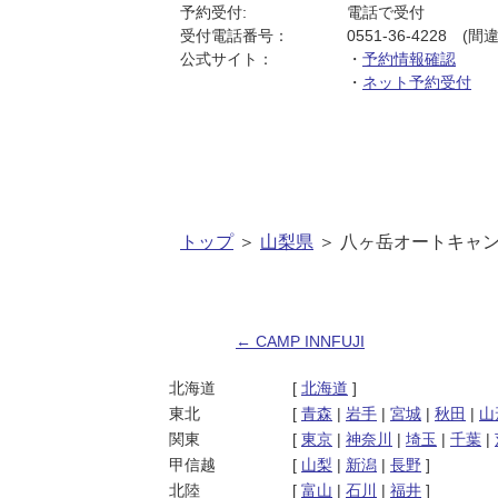
予約受付:
電話で受付
受付電話番号：
0551-36-4228 
公式サイト：
・
予約情報確認
・
ネット予約受付
トップ
＞
山梨県
＞ 八ヶ岳オートキャ
←
CAMP INNFUJI
投稿ナビゲーション
北海道
[
北海道
]
東北
[
青森
|
岩手
|
宮城
|
秋田
|
山
関東
[
東京
|
神奈川
|
埼玉
|
千葉
|
甲信越
[
山梨
|
新潟
|
長野
]
北陸
[
富山
|
石川
|
福井
]