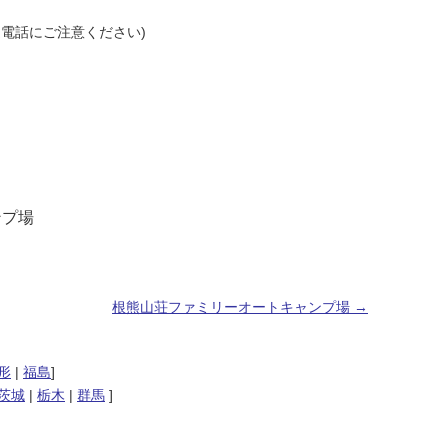
(間違電話にご注意ください)
ンプ場
根熊山荘ファミリーオートキャンプ場
→
形
|
福島
]
茨城
|
栃木
|
群馬
]