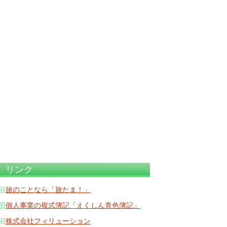
リンク
旅のことなら「旅たま！」
個人事業の複式簿記「えくしん青色簿記」
株式会社フィリューション