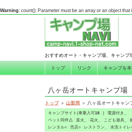
Warning
: count(): Parameter must be an array or an object tha
おすすめオート・キャンプ場、キャンプ
コンテンツへ移動
トップ
リンク
キャンプを本
八ヶ岳オートキャンプ場
トップ
＞
山梨県
＞ 八ヶ岳オートキャン
キャンプサイト(車乗入可
18
)
電源付き
_
ペット同伴
△
直火
_
花火
_
こども遊具
_
レンタル
○
売店
○
レストラン
_
水洗トイレ