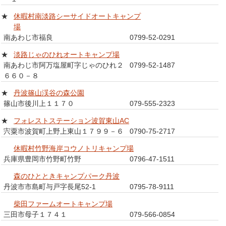
★
休暇村南淡路シーサイドオートキャンプ
場
南あわじ市福良
0799-52-0291
★
淡路じゃのひれオートキャンプ場
南あわじ市阿万塩屋町字じゃのひれ２
0799-52-1487
６６０－８
★
丹波篠山渓谷の森公園
篠山市後川上１１７０
079-555-2323
★
フォレストステーション波賀東山AC
宍粟市波賀町上野上東山１７９９－６
0790-75-2717
休暇村竹野海岸コウノトリキャンプ場
兵庫県豊岡市竹野町竹野
0796-47-1511
森のひとときキャンプパーク丹波
丹波市市島町与戸字長尾52-1
0795-78-9111
柴田ファームオートキャンプ場
三田市母子１７４１
079-566-0854