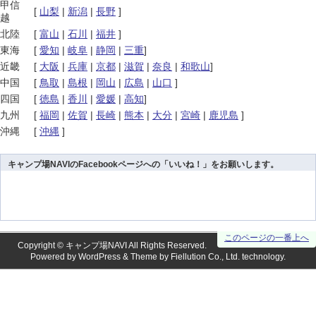
甲信
[
山梨
|
新潟
|
長野
]
越
北陸
[
富山
|
石川
|
福井
]
東海
[
愛知
|
岐阜
|
静岡
|
三重
]
近畿
[
大阪
|
兵庫
|
京都
|
滋賀
|
奈良
|
和歌山
]
中国
[
鳥取
|
島根
|
岡山
|
広島
|
山口
]
四国
[
徳島
|
香川
|
愛媛
|
高知
]
九州
[
福岡
|
佐賀
|
長崎
|
熊本
|
大分
|
宮崎
|
鹿児島
]
沖縄
[
沖縄
]
キャンプ場NAVIのFacebookページへの「いいね！」をお願いします。
このページの一番上へ
Copyright ©
キャンプ場NAVI
All Rights Reserved.
Powered by
WordPress
& Theme by
Fiellution Co., Ltd.
technology.