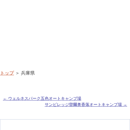
トップ
＞ 兵庫県
←
ウェルネスパーク五色オートキャンプ場
サンビレッジ曽爾奥香落オートキャンプ場
→
投稿ナビゲーション