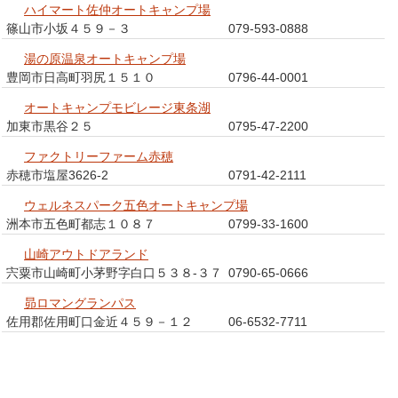
ハイマート佐仲オートキャンプ場
篠山市小坂４５９－３
079-593-0888
湯の原温泉オートキャンプ場
豊岡市日高町羽尻１５１０
0796-44-0001
オートキャンプモビレージ東条湖
加東市黒谷２５
0795-47-2200
ファクトリーファーム赤穂
赤穂市塩屋3626-2
0791-42-2111
ウェルネスパーク五色オートキャンプ場
洲本市五色町都志１０８７
0799-33-1600
山崎アウトドアランド
宍粟市山崎町小茅野字白口５３８-３７
0790-65-0666
昴ロマングランパス
佐用郡佐用町口金近４５９－１２
06-6532-7711