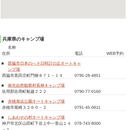
兵庫県のキャンプ場
名称
住所
電話
WEB予約
★
西脇市日本のへそ日時計の丘オートキャ
ンプ場
西脇市黒田庄町門柳８７１－１４
0795-28-4851
★
南光自然観察村長林キャンプ場
佐用郡佐用町船越２２２
0790-77-0160
★
赤穂海浜公園オートキャンプ場
赤穂市尾崎３２６０－２
0791-45-0811
★
しあわせの村オートキャンプ場
神戸市北区山田町下谷上中一里山１４
078-743-8000
－１