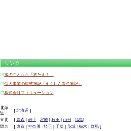
リンク
旅のことなら「旅たま！」
個人事業の複式簿記「えくしん青色簿記」
株式会社フィリューション
北海
[
北海道
]
道
東北
[
青森
|
岩手
|
宮城
|
秋田
|
山形
|
福島
]
関東
[
東京
|
神奈川
|
埼玉
|
千葉
|
茨城
|
栃木
|
群馬
]