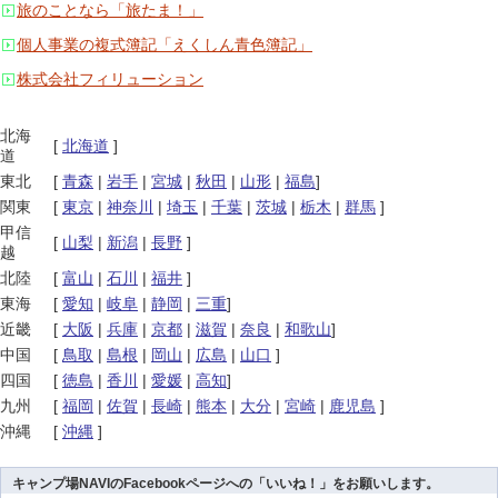
旅のことなら「旅たま！」
個人事業の複式簿記「えくしん青色簿記」
株式会社フィリューション
北海
[
北海道
]
道
東北
[
青森
|
岩手
|
宮城
|
秋田
|
山形
|
福島
]
関東
[
東京
|
神奈川
|
埼玉
|
千葉
|
茨城
|
栃木
|
群馬
]
甲信
[
山梨
|
新潟
|
長野
]
越
北陸
[
富山
|
石川
|
福井
]
東海
[
愛知
|
岐阜
|
静岡
|
三重
]
近畿
[
大阪
|
兵庫
|
京都
|
滋賀
|
奈良
|
和歌山
]
中国
[
鳥取
|
島根
|
岡山
|
広島
|
山口
]
四国
[
徳島
|
香川
|
愛媛
|
高知
]
九州
[
福岡
|
佐賀
|
長崎
|
熊本
|
大分
|
宮崎
|
鹿児島
]
沖縄
[
沖縄
]
キャンプ場NAVIのFacebookページへの「いいね！」をお願いします。