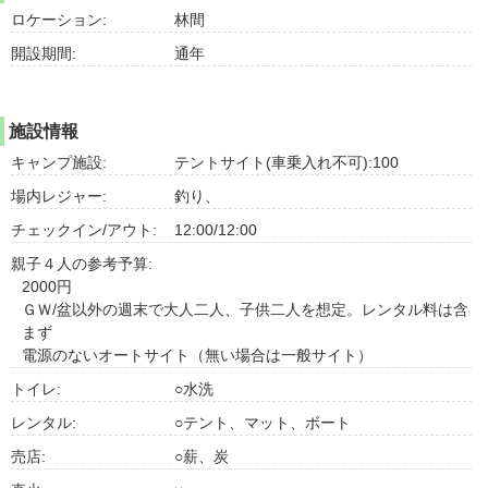
ロケーション:
林間
開設期間:
通年
施設情報
キャンプ施設:
テントサイト(車乗入れ不可):100
場内レジャー:
釣り、
チェックイン/アウト:
12:00/12:00
親子４人の参考予算:
2000円
ＧＷ/盆以外の週末で大人二人、子供二人を想定。レンタル料は含
まず
電源のないオートサイト（無い場合は一般サイト）
トイレ:
○水洗
レンタル:
○テント、マット、ボート
売店:
○薪、炭