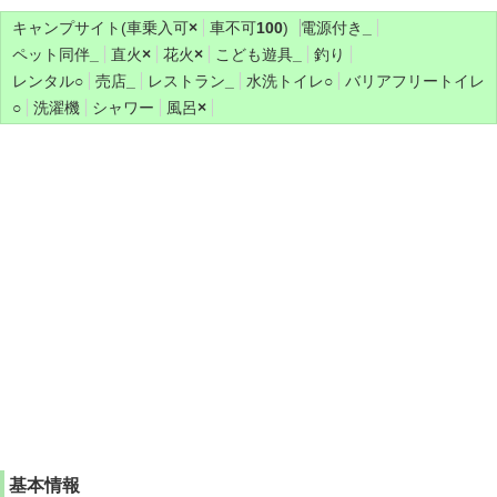
キャンプサイト(車乗入可
×
車不可
100
)
電源付き
_
ペット同伴
_
直火
×
花火
×
こども遊具
_
釣り
レンタル
○
売店
_
レストラン
_
水洗トイレ
○
バリアフリートイレ
○
洗濯機
シャワー
風呂
×
基本情報