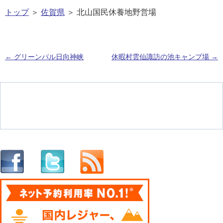
トップ
＞
佐賀県
＞ 北山国民休養地野営場
←
グリーンパル日向神峡
休暇村雲仙諏訪の池キャンプ場
→
投稿ナビゲーション