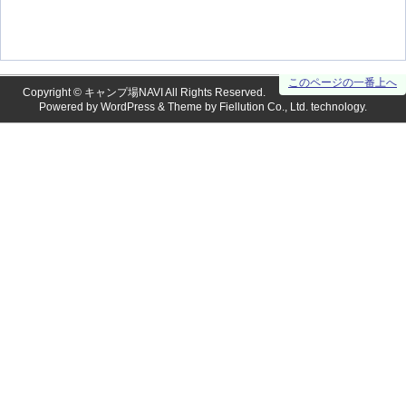
このページの一番上へ
Copyright ©
キャンプ場NAVI
All Rights Reserved.
Powered by
WordPress
& Theme by
Fiellution Co., Ltd.
technology.