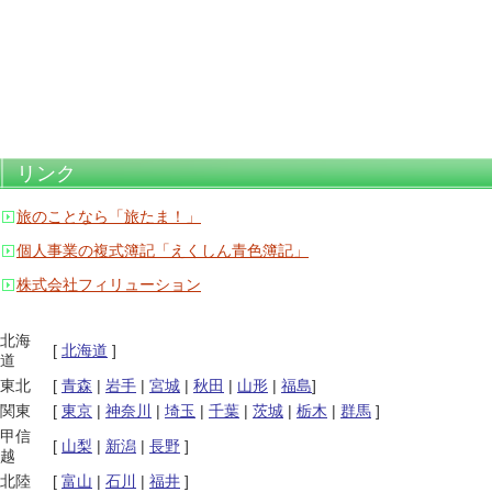
リンク
旅のことなら「旅たま！」
個人事業の複式簿記「えくしん青色簿記」
株式会社フィリューション
北海
[
北海道
]
道
東北
[
青森
|
岩手
|
宮城
|
秋田
|
山形
|
福島
]
関東
[
東京
|
神奈川
|
埼玉
|
千葉
|
茨城
|
栃木
|
群馬
]
甲信
[
山梨
|
新潟
|
長野
]
越
北陸
[
富山
|
石川
|
福井
]