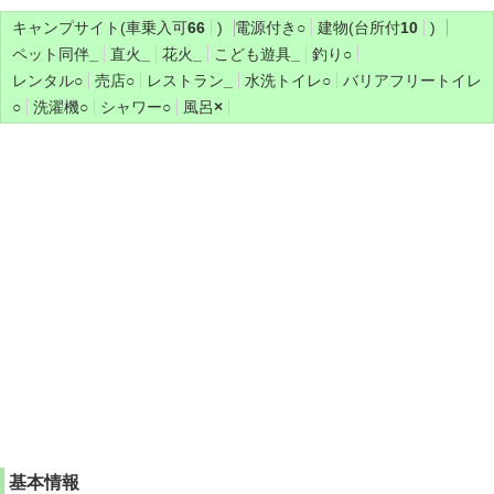
キャンプサイト(車乗入可
66
)
電源付き
○
建物(台所付
10
)
ペット同伴
_
直火
_
花火
_
こども遊具
_
釣り
○
レンタル
○
売店
○
レストラン
_
水洗トイレ
○
バリアフリートイレ
○
洗濯機
○
シャワー
○
風呂
×
基本情報