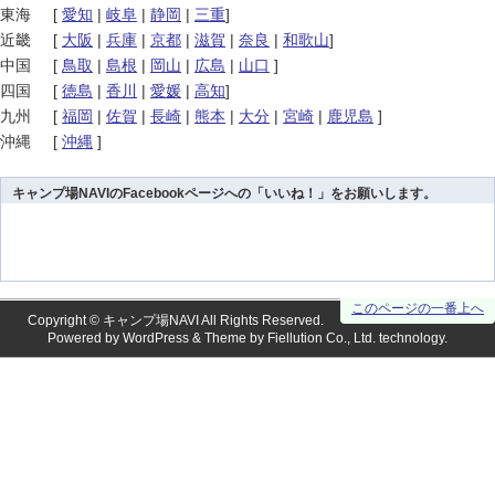
東海
[
愛知
|
岐阜
|
静岡
|
三重
]
近畿
[
大阪
|
兵庫
|
京都
|
滋賀
|
奈良
|
和歌山
]
中国
[
鳥取
|
島根
|
岡山
|
広島
|
山口
]
四国
[
徳島
|
香川
|
愛媛
|
高知
]
九州
[
福岡
|
佐賀
|
長崎
|
熊本
|
大分
|
宮崎
|
鹿児島
]
沖縄
[
沖縄
]
キャンプ場NAVIのFacebookページへの「いいね！」をお願いします。
このページの一番上へ
Copyright ©
キャンプ場NAVI
All Rights Reserved.
Powered by
WordPress
& Theme by
Fiellution Co., Ltd.
technology.