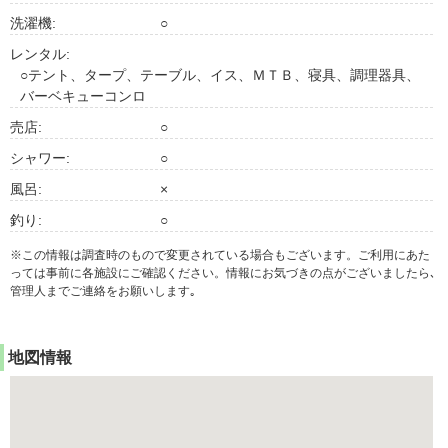
洗濯機:
○
レンタル:
○テント、タープ、テーブル、イス、ＭＴＢ、寝具、調理器具、
バーベキューコンロ
売店:
○
シャワー:
○
風呂:
×
釣り:
○
※この情報は調査時のもので変更されている場合もございます。ご利用にあた
っては事前に各施設にご確認ください。情報にお気づきの点がございましたら､
管理人までご連絡をお願いします｡
地図情報