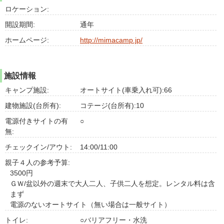
ロケーション:
開設期間:
通年
ホームページ:
http://mimacamp.jp/
施設情報
キャンプ施設:
オートサイト(車乗入れ可):66
建物施設(台所有):
コテージ(台所有):10
電源付きサイトの有
○
無:
チェックイン/アウト:
14:00/11:00
親子４人の参考予算:
3500円
ＧＷ/盆以外の週末で大人二人、子供二人を想定。レンタル料は含
まず
電源のないオートサイト（無い場合は一般サイト）
トイレ:
○バリアフリー・水洗