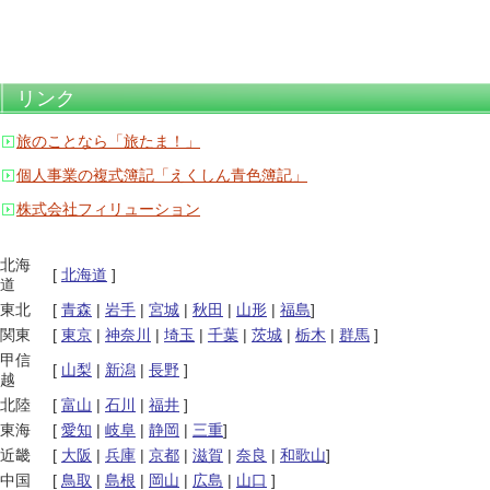
リンク
旅のことなら「旅たま！」
個人事業の複式簿記「えくしん青色簿記」
株式会社フィリューション
北海
[
北海道
]
道
東北
[
青森
|
岩手
|
宮城
|
秋田
|
山形
|
福島
]
関東
[
東京
|
神奈川
|
埼玉
|
千葉
|
茨城
|
栃木
|
群馬
]
甲信
[
山梨
|
新潟
|
長野
]
越
北陸
[
富山
|
石川
|
福井
]
東海
[
愛知
|
岐阜
|
静岡
|
三重
]
近畿
[
大阪
|
兵庫
|
京都
|
滋賀
|
奈良
|
和歌山
]
中国
[
鳥取
|
島根
|
岡山
|
広島
|
山口
]