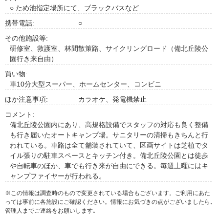
○ ため池指定場所にて、ブラックバスなど
携帯電話:
○
その他施設等:
研修室、救護室、林間散策路、サイクリングロード（備北丘陵公
園行き来自由）
買い物:
車10分大型スーパー、ホームセンター、コンビニ
ほか注意事項:
カラオケ、発電機禁止
コメント:
備北丘陵公園内にあり、高規格設備でスタッフの対応も良く整備
も行き届いたオートキャンプ場。サニタリーの清掃もきちんと行
われている。車路は全て舗装されていて、区画サイトは芝植でタ
イル張りの駐車スペースとキッチン付き。備北丘陵公園とは徒歩
や自転車のほか、車でも行き来が自由にできる。毎週土曜にはキ
ャンプファイヤーが行われる。
※この情報は調査時のもので変更されている場合もございます。ご利用にあた
っては事前に各施設にご確認ください。情報にお気づきの点がございましたら､
管理人までご連絡をお願いします｡