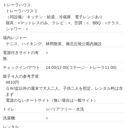
トレーラハウス:
トレーラハウス:1
（同設備）:キッチン：給湯、冷蔵庫、電子レンジあり
寝具：×マットレスのみ、テレビ：×、空調：○、BBQ：○テラス、
シャワー：○
場内レジャー:
テニス、ハイキング、林間散策、備北丘陵公園内施設
電源付きサイトの有
○
無:
チェックイン/アウト:
14:00/12:00(コテージ・トレーラ11:00)
親子４人の参考予算:
4810円
ＧＷ/盆以外の週末で大人二人、子供二人を想定。レンタル料は含
まず
電源のないオートサイト（無い場合は一般サイト）
トイレ:
○バリアフリー・水洗
洗濯機:
○
レンタル: