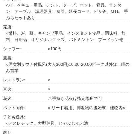
○バーベキュー用品、テント、タープ、マット、寝具、ランタ
ン、テーブル、調理器具、食器、延長コード、ピザ釜、MTB 手
ぶらセットあり
売店:
○燃料、炭、薪、キャンプ用品、インスタント食品、調味料、飲
料、日用品、オリジナルグッズ、バトミントン、ブーメラン他
シャワー:
○100円
風呂:
○男女別サウナ付風呂(大人300円)16:00-20:00ピーク以外は土曜の
み営業
レストラン:
○
直火:
×
花火:
△手持ち花火は指定場所で可
ペット同伴:
○ リード着用、排泄物の後始末、建物内×
子ども遊具:
○アスレチック、大型遊具、じゃぶじゃぶ池
釣り: