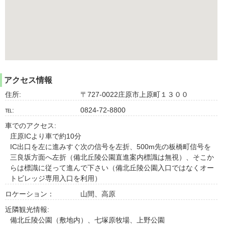
アクセス情報
住所:
〒727-0022庄原市上原町１３００
℡:
0824-72-8800
車でのアクセス:
庄原ICより車で約10分
IC出口を左に進みすぐ次の信号を左折、500m先の板橋町信号を
三良坂方面へ左折（備北丘陵公園直進案内標識は無視）、そこか
らは標識に従って進んで下さい（備北丘陵公園入口ではなくオー
トビレッジ専用入口を利用）
ロケーション：
山間、高原
近隣観光情報:
備北丘陵公園（敷地内）、七塚原牧場、上野公園