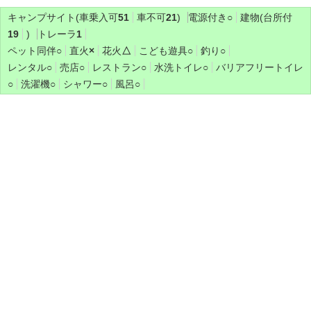
キャンプサイト(車乗入可
51
車不可
21
)
電源付き
○
建物(台所付
19
)
トレーラ
1
ペット同伴
○
直火
×
花火
△
こども遊具
○
釣り
○
レンタル
○
売店
○
レストラン
○
水洗トイレ
○
バリアフリートイレ
○
洗濯機
○
シャワー
○
風呂
○