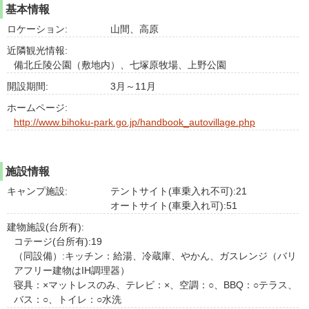
基本情報
ロケーション:
山間、高原
近隣観光情報:
備北丘陵公園（敷地内）、七塚原牧場、上野公園
開設期間:
3月～11月
ホームページ:
http://www.bihoku-park.go.jp/handbook_autovillage.php
施設情報
キャンプ施設:
テントサイト(車乗入れ不可):21
オートサイト(車乗入れ可):51
建物施設(台所有):
コテージ(台所有):19
（同設備）:キッチン：給湯、冷蔵庫、やかん、ガスレンジ（バリ
アフリー建物はIH調理器）
寝具：×マットレスのみ、テレビ：×、空調：○、BBQ：○テラス、
バス：○、トイレ：○水洗