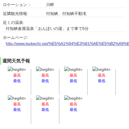
ロケーション：
川畔
近隣観光情報:
付知峡、付知峡不動滝
近くの温泉:
付知峡倉屋温泉「おんぽいの湯」まで車で5分
ホームページ:
http://www.tsukechi.net/%E5%A1%94%E3%81%AE%E5%B2
週間天気予報
最高
最高
最高
最高
最低
最低
最低
最低
最高
最高
最高
最低
最低
最低