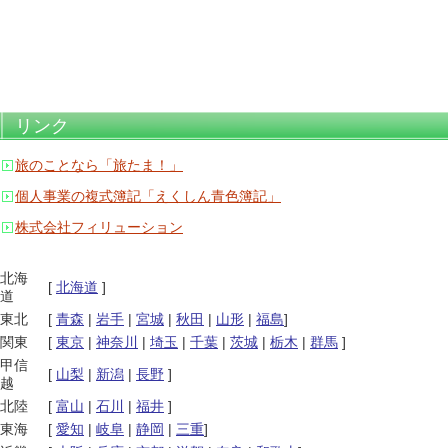
リンク
旅のことなら「旅たま！」
個人事業の複式簿記「えくしん青色簿記」
株式会社フィリューション
北海
[
北海道
]
道
東北
[
青森
|
岩手
|
宮城
|
秋田
|
山形
|
福島
]
関東
[
東京
|
神奈川
|
埼玉
|
千葉
|
茨城
|
栃木
|
群馬
]
甲信
[
山梨
|
新潟
|
長野
]
越
北陸
[
富山
|
石川
|
福井
]
東海
[
愛知
|
岐阜
|
静岡
|
三重
]