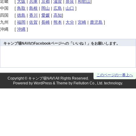
近畿
[
大阪
|
兵庫
|
京都
|
滋賀
|
奈良
|
和歌山
]
中国
[
鳥取
|
島根
|
岡山
|
広島
|
山口
]
四国
[
徳島
|
香川
|
愛媛
|
高知
]
九州
[
福岡
|
佐賀
|
長崎
|
熊本
|
大分
|
宮崎
|
鹿児島
]
沖縄
[
沖縄
]
キャンプ場NAVIのFacebookページへの「いいね！」をお願いします。
このページの一番上へ
Copyright ©
キャンプ場NAVI
All Rights Reserved.
Powered by
WordPress
& Theme by
Fiellution Co., Ltd.
technology.