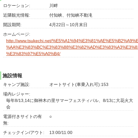
ロケーション:
川畔
近隣観光情報:
付知峡、付知峡不動滝
開設期間:
4月22日～10月末日
ホームページ:
http://www.tsukechi.net/%E5%A1%94%E3%81%AE%E5%B2%A9%
%AA%E3%83%BC%E3%83%88%E3%82%AD%E3%83%A3%E3%8
%E3%83%97%E5%A0%B4/
施設情報
キャンプ施設:
オートサイト(車乗入れ可):153
場内レジャー:
毎年8/13,14に御神木の里サマーフェスティバル、8/13に大花火大
会
電源付きサイトの有
○
無:
チェックイン/アウト:
13:00/11:00