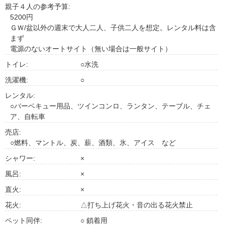
親子４人の参考予算:
5200円
ＧＷ/盆以外の週末で大人二人、子供二人を想定。レンタル料は含
まず
電源のないオートサイト（無い場合は一般サイト）
トイレ:
○水洗
洗濯機:
○
レンタル:
○バーベキュー用品、ツインコンロ、ランタン、テーブル、チェ
ア、自転車
売店:
○燃料、マントル、炭、薪、酒類、氷、アイス など
シャワー:
×
風呂:
×
直火:
×
花火:
△打ち上げ花火・音の出る花火禁止
ペット同伴:
○ 鎖着用