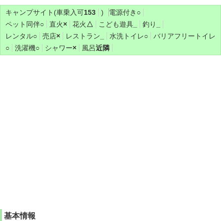
キャンプサイト(車乗入可
153
)
電源付き
○
ペット同伴
○
直火
×
花火
△
こども遊具
_
釣り
_
レンタル
○
売店
×
レストラン
_
水洗トイレ
○
バリアフリートイレ
○
洗濯機
○
シャワー
×
風呂
近隣
基本情報