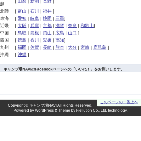
[
山梨
|
新潟
|
長野
]
越
北陸
[
富山
|
石川
|
福井
]
東海
[
愛知
|
岐阜
|
静岡
|
三重
]
近畿
[
大阪
|
兵庫
|
京都
|
滋賀
|
奈良
|
和歌山
]
中国
[
鳥取
|
島根
|
岡山
|
広島
|
山口
]
四国
[
徳島
|
香川
|
愛媛
|
高知
]
九州
[
福岡
|
佐賀
|
長崎
|
熊本
|
大分
|
宮崎
|
鹿児島
]
沖縄
[
沖縄
]
キャンプ場NAVIのFacebookページへの「いいね！」をお願いします。
このページの一番上へ
Copyright ©
キャンプ場NAVI
All Rights Reserved.
Powered by
WordPress
& Theme by
Fiellution Co., Ltd.
technology.