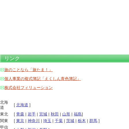
リンク
旅のことなら「旅たま！」
個人事業の複式簿記「えくしん青色簿記」
株式会社フィリューション
北海
[
北海道
]
道
東北
[
青森
|
岩手
|
宮城
|
秋田
|
山形
|
福島
]
関東
[
東京
|
神奈川
|
埼玉
|
千葉
|
茨城
|
栃木
|
群馬
]
甲信