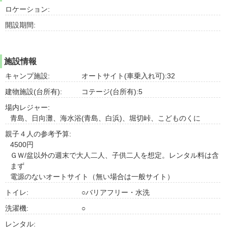
ロケーション:
開設期間:
施設情報
キャンプ施設:
オートサイト(車乗入れ可):32
建物施設(台所有):
コテージ(台所有):5
場内レジャー:
青島、日向灘、海水浴(青島、白浜)、堀切峠、こどものくに
親子４人の参考予算:
4500円
ＧＷ/盆以外の週末で大人二人、子供二人を想定。レンタル料は含
まず
電源のないオートサイト（無い場合は一般サイト）
トイレ:
○バリアフリー・水洗
洗濯機:
○
レンタル: