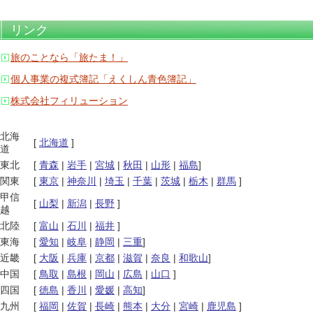
リンク
旅のことなら「旅たま！」
個人事業の複式簿記「えくしん青色簿記」
株式会社フィリューション
北海
[
北海道
]
道
東北
[
青森
|
岩手
|
宮城
|
秋田
|
山形
|
福島
]
関東
[
東京
|
神奈川
|
埼玉
|
千葉
|
茨城
|
栃木
|
群馬
]
甲信
[
山梨
|
新潟
|
長野
]
越
北陸
[
富山
|
石川
|
福井
]
東海
[
愛知
|
岐阜
|
静岡
|
三重
]
近畿
[
大阪
|
兵庫
|
京都
|
滋賀
|
奈良
|
和歌山
]
中国
[
鳥取
|
島根
|
岡山
|
広島
|
山口
]
四国
[
徳島
|
香川
|
愛媛
|
高知
]
九州
[
福岡
|
佐賀
|
長崎
|
熊本
|
大分
|
宮崎
|
鹿児島
]