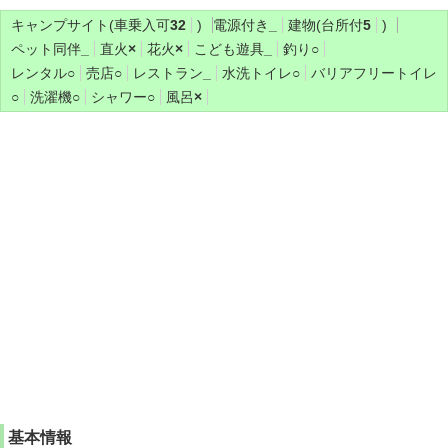
キャンプサイト(車乗入可
32
)
電源付き
_
建物(台所付
5
)
ペット同伴
_
直火
×
花火
×
こども遊具
_
釣り
○
レンタル
○
売店
○
レストラン
_
水洗トイレ
○
バリアフリートイレ
○
洗濯機
○
シャワー
○
風呂
×
基本情報