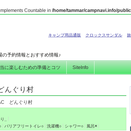
t implements Countable in
/home/tammar/campnavi.info/public
キャンプ用品通販
クロックスサンダル
旅
場の予約情報とおすすめ情報♪
当に楽しむための準備とコツ
SiteInfo
どんぐり村
AC どんぐり村
釣り
_
○
バリアフリートイレ
○
洗濯機
○
シャワー
○
風呂
×