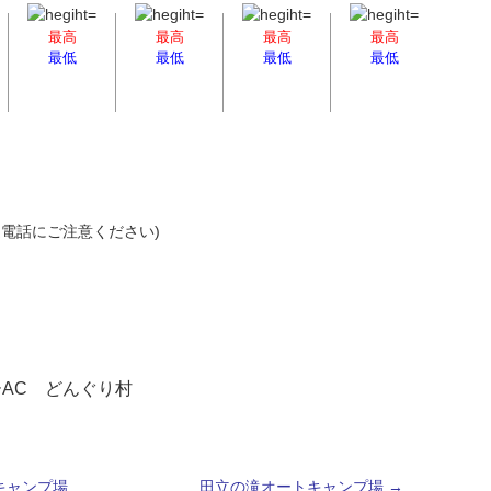
最高
最高
最高
最高
最低
最低
最低
最低
(間違電話にご注意ください)
ーAC どんぐり村
キャンプ場
田立の滝オートキャンプ場
→