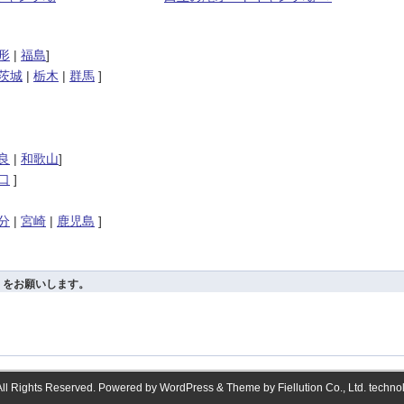
形
|
福島
]
茨城
|
栃木
|
群馬
]
良
|
和歌山
]
口
]
分
|
宮崎
|
鹿児島
]
！」をお願いします。
ll Rights Reserved. Powered by
WordPress
& Theme by
Fiellution Co., Ltd.
technol