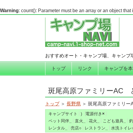
Warning
: count(): Parameter must be an array or an object tha
おすすめオート・キャンプ場、キャンプ
コンテンツへ移動
トップ
リンク
キャンプを本
斑尾高原ファミリーAC 
トップ
＞
長野県
＞ 斑尾高原ファミリー
キャンプサイト
)
電源付き
×
ペット同伴
_
直火
_
花火
_
こども遊具
_
レンタル
_
売店
○
レストラン
_
水洗トイレ