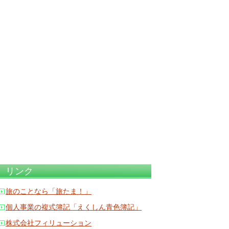
リンク
旅のことなら「旅たま！」
個人事業の複式簿記「えくしん青色簿記」
株式会社フィリューション