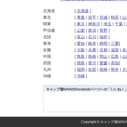
投稿ナビゲーション
北海道
[
北海道
]
東北
[
青森
|
岩手
|
宮城
|
秋田
|
山
関東
[
東京
|
神奈川
|
埼玉
|
千葉
|
甲信越
[
山梨
|
新潟
|
長野
]
北陸
[
富山
|
石川
|
福井
]
東海
[
愛知
|
岐阜
|
静岡
|
三重
]
近畿
[
大阪
|
兵庫
|
京都
|
滋賀
|
奈
中国
[
鳥取
|
島根
|
岡山
|
広島
|
山
四国
[
徳島
|
香川
|
愛媛
|
高知
]
九州
[
福岡
|
佐賀
|
長崎
|
熊本
|
大
沖縄
[
沖縄
]
キャンプ場NAVIのFacebookページへの「いいね
Copyright ©
キャンプ場NAVI
A