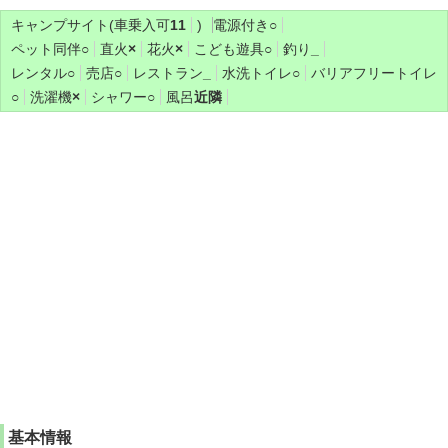
キャンプサイト(車乗入可
11
)
電源付き
○
ペット同伴
○
直火
×
花火
×
こども遊具
○
釣り
_
レンタル
○
売店
○
レストラン
_
水洗トイレ
○
バリアフリートイレ
○
洗濯機
×
シャワー
○
風呂
近隣
基本情報