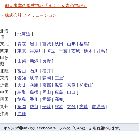
個人事業の複式簿記「えくしん青色簿記」
株式会社フィリューション
北海
[
北海道
]
道
東北
[
青森
|
岩手
|
宮城
|
秋田
|
山形
|
福島
]
関東
[
東京
|
神奈川
|
埼玉
|
千葉
|
茨城
|
栃木
|
群馬
]
甲信
[
山梨
|
新潟
|
長野
]
越
北陸
[
富山
|
石川
|
福井
]
東海
[
愛知
|
岐阜
|
静岡
|
三重
]
近畿
[
大阪
|
兵庫
|
京都
|
滋賀
|
奈良
|
和歌山
]
中国
[
鳥取
|
島根
|
岡山
|
広島
|
山口
]
四国
[
徳島
|
香川
|
愛媛
|
高知
]
九州
[
福岡
|
佐賀
|
長崎
|
熊本
|
大分
|
宮崎
|
鹿児島
]
沖縄
[
沖縄
]
キャンプ場NAVIのFacebookページへの「いいね！」をお願いします。