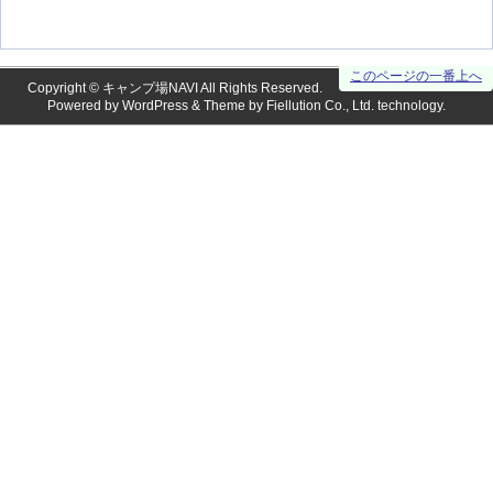
このページの一番上へ
Copyright ©
キャンプ場NAVI
All Rights Reserved.
Powered by
WordPress
& Theme by
Fiellution Co., Ltd.
technology.