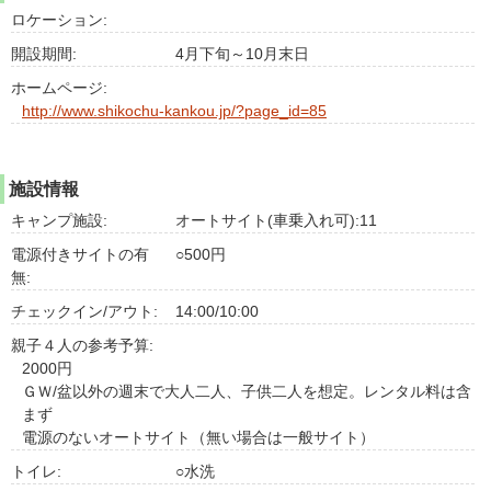
ロケーション:
開設期間:
4月下旬～10月末日
ホームページ:
http://www.shikochu-kankou.jp/?page_id=85
施設情報
キャンプ施設:
オートサイト(車乗入れ可):11
電源付きサイトの有
○500円
無:
チェックイン/アウト:
14:00/10:00
親子４人の参考予算:
2000円
ＧＷ/盆以外の週末で大人二人、子供二人を想定。レンタル料は含
まず
電源のないオートサイト（無い場合は一般サイト）
トイレ:
○水洗