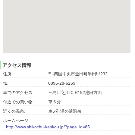
アクセス情報
住所:
〒-四国中央市金田町半田甲232
℡:
0896-28-6269
車でのアクセス:
三島川之江IC R192池田方面
付近での買い物:
車５分
近くの温泉:
車5分 湯の浜温泉
ホームページ:
http://www.shikochu-kankou.jp/?page_id=85