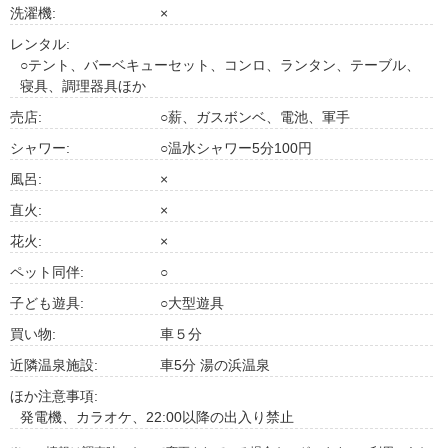
洗濯機:
×
レンタル:
○テント、バーベキューセット、コンロ、ランタン、テーブル、
寝具、調理器具ほか
売店:
○薪、ガスボンベ、電池、軍手
シャワー:
○温水シャワー5分100円
風呂:
×
直火:
×
花火:
×
ペット同伴:
○
子ども遊具:
○大型遊具
買い物:
車５分
近隣温泉施設:
車5分 湯の浜温泉
ほか注意事項:
発電機、カラオケ、22:00以降の出入り禁止