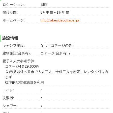
ロケーション:
湖畔
開設期間:
3月中旬～1月初旬
ホームページ:
http://lakesidecottage.jp/
施設情報
キャンプ施設:
なし（コテージのみ）
建物施設(台所有):
コテージ(台所有):7
親子４人の参考予算:
コテージ4名29,600円
ＧＷ/盆以外の週末で大人二人、子供二人を想定。レンタル料は含
まず
標準的な宿泊施設を利用
トイレ:
○
洗濯機:
○
シャワー:
○