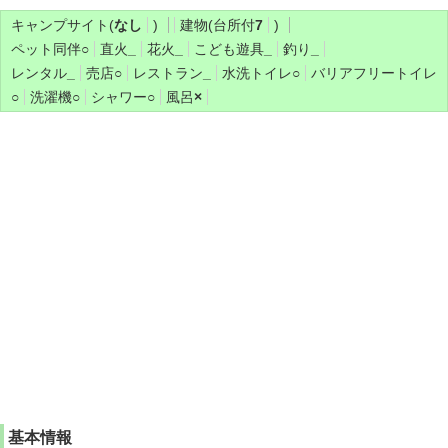
キャンプサイト(
なし
)
建物(台所付
7
)
ペット同伴
○
直火
_
花火
_
こども遊具
_
釣り
_
レンタル
_
売店
○
レストラン
_
水洗トイレ
○
バリアフリートイレ
○
洗濯機
○
シャワー
○
風呂
×
基本情報