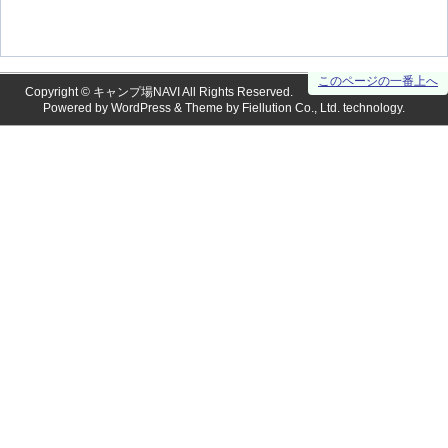
このページの一番上へ
Copyright ©
キャンプ場NAVI
All Rights Reserved.
Powered by
WordPress
& Theme by
Fiellution Co., Ltd.
technology.