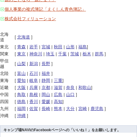
個人事業の複式簿記「えくしん青色簿記」
株式会社フィリューション
北海
[
北海道
]
道
東北
[
青森
|
岩手
|
宮城
|
秋田
|
山形
|
福島
]
関東
[
東京
|
神奈川
|
埼玉
|
千葉
|
茨城
|
栃木
|
群馬
]
甲信
[
山梨
|
新潟
|
長野
]
越
北陸
[
富山
|
石川
|
福井
]
東海
[
愛知
|
岐阜
|
静岡
|
三重
]
近畿
[
大阪
|
兵庫
|
京都
|
滋賀
|
奈良
|
和歌山
]
中国
[
鳥取
|
島根
|
岡山
|
広島
|
山口
]
四国
[
徳島
|
香川
|
愛媛
|
高知
]
九州
[
福岡
|
佐賀
|
長崎
|
熊本
|
大分
|
宮崎
|
鹿児島
]
沖縄
[
沖縄
]
キャンプ場NAVIのFacebookページへの「いいね！」をお願いします。