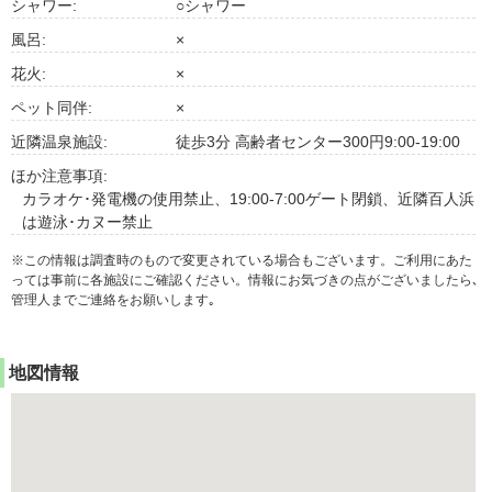
シャワー:
○シャワー
風呂:
×
花火:
×
ペット同伴:
×
近隣温泉施設:
徒歩3分 高齢者センター300円9:00-19:00
ほか注意事項:
カラオケ･発電機の使用禁止、19:00-7:00ゲート閉鎖、近隣百人浜
は遊泳･カヌー禁止
※この情報は調査時のもので変更されている場合もございます。ご利用にあた
っては事前に各施設にご確認ください。情報にお気づきの点がございましたら､
管理人までご連絡をお願いします｡
地図情報