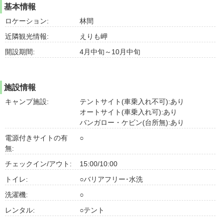
基本情報
ロケーション:
林間
近隣観光情報:
えりも岬
開設期間:
4月中旬～10月中旬
施設情報
キャンプ施設:
テントサイト(車乗入れ不可):あり
オートサイト(車乗入れ可):あり
バンガロー・ケビン(台所無):あり
電源付きサイトの有
○
無:
チェックイン/アウト:
15:00/10:00
トイレ:
○バリアフリー･水洗
洗濯機:
○
レンタル:
○テント