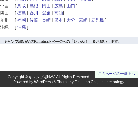
中国
[
鳥取
|
島根
|
岡山
|
広島
|
山口
]
四国
[
徳島
|
香川
|
愛媛
|
高知
]
九州
[
福岡
|
佐賀
|
長崎
|
熊本
|
大分
|
宮崎
|
鹿児島
]
沖縄
[
沖縄
]
キャンプ場NAVIのFacebookページへの「いいね！」をお願いします。
このページの一番上へ
Copyright ©
キャンプ場NAVI
All Rights Reserved.
Powered by
WordPress
& Theme by
Fiellution Co., Ltd.
technology.