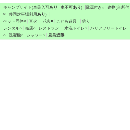
キャンプサイト(車乗入可
あり
車不可
あり
)
電源付き
○
建物(台所付
×
共同炊事場利用
あり
)
ペット同伴
×
直火
_
花火
×
こども遊具
_
釣り
_
レンタル
○
売店
○
レストラン
_
水洗トイレ
○
バリアフリートイレ
○
洗濯機
○
シャワー
○
風呂
近隣