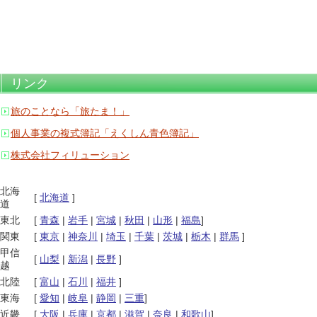
リンク
旅のことなら「旅たま！」
個人事業の複式簿記「えくしん青色簿記」
株式会社フィリューション
北海
[
北海道
]
道
東北
[
青森
|
岩手
|
宮城
|
秋田
|
山形
|
福島
]
関東
[
東京
|
神奈川
|
埼玉
|
千葉
|
茨城
|
栃木
|
群馬
]
甲信
[
山梨
|
新潟
|
長野
]
越
北陸
[
富山
|
石川
|
福井
]
東海
[
愛知
|
岐阜
|
静岡
|
三重
]
近畿
[
大阪
|
兵庫
|
京都
|
滋賀
|
奈良
|
和歌山
]