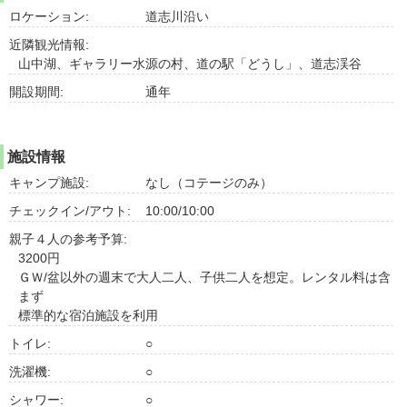
ロケーション:
道志川沿い
近隣観光情報:
山中湖、ギャラリー水源の村、道の駅「どうし」、道志渓谷
開設期間:
通年
施設情報
キャンプ施設:
なし（コテージのみ）
チェックイン/アウト:
10:00/10:00
親子４人の参考予算:
3200円
ＧＷ/盆以外の週末で大人二人、子供二人を想定。レンタル料は含
まず
標準的な宿泊施設を利用
トイレ:
○
洗濯機:
○
シャワー:
○