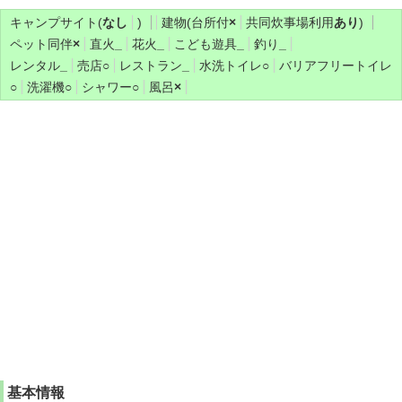
キャンプサイト(
なし
)
建物(台所付
×
共同炊事場利用
あり
)
ペット同伴
×
直火
_
花火
_
こども遊具
_
釣り
_
レンタル
_
売店
○
レストラン
_
水洗トイレ
○
バリアフリートイレ
○
洗濯機
○
シャワー
○
風呂
×
基本情報