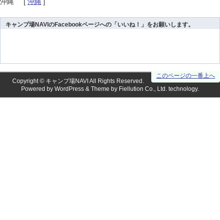
沖縄
[
沖縄
]
キャンプ場NAVIのFacebookページへの「いいね！」をお願いします。
このページの一番上へ
Copyright ©
キャンプ場NAVI
All Rights Reserved.
Powered by
WordPress
& Theme by
Fiellution Co., Ltd.
technology.