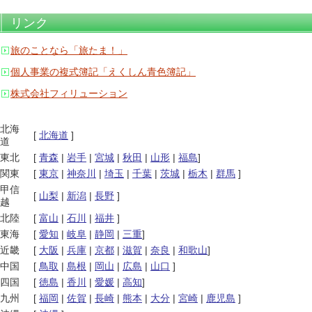
リンク
旅のことなら「旅たま！」
個人事業の複式簿記「えくしん青色簿記」
株式会社フィリューション
北海
[
北海道
]
道
東北
[
青森
|
岩手
|
宮城
|
秋田
|
山形
|
福島
]
関東
[
東京
|
神奈川
|
埼玉
|
千葉
|
茨城
|
栃木
|
群馬
]
甲信
[
山梨
|
新潟
|
長野
]
越
北陸
[
富山
|
石川
|
福井
]
東海
[
愛知
|
岐阜
|
静岡
|
三重
]
近畿
[
大阪
|
兵庫
|
京都
|
滋賀
|
奈良
|
和歌山
]
中国
[
鳥取
|
島根
|
岡山
|
広島
|
山口
]
四国
[
徳島
|
香川
|
愛媛
|
高知
]
九州
[
福岡
|
佐賀
|
長崎
|
熊本
|
大分
|
宮崎
|
鹿児島
]