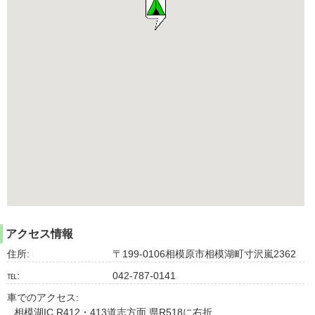
アクセス情報
住所:
〒199-0106相模原市相模湖町寸沢嵐2362
℡:
042-787-0141
車でのアクセス:
相模湖IC R412・413道志方面 県R518に右折