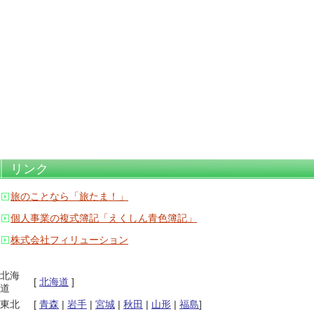
リンク
旅のことなら「旅たま！」
個人事業の複式簿記「えくしん青色簿記」
株式会社フィリューション
北海
[
北海道
]
道
東北
[
青森
|
岩手
|
宮城
|
秋田
|
山形
|
福島
]