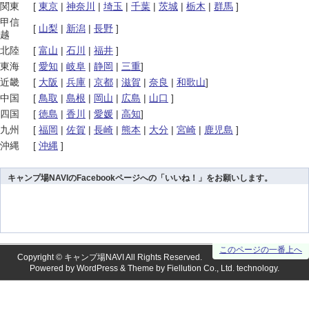
関東
[
東京
|
神奈川
|
埼玉
|
千葉
|
茨城
|
栃木
|
群馬
]
甲信
[
山梨
|
新潟
|
長野
]
越
北陸
[
富山
|
石川
|
福井
]
東海
[
愛知
|
岐阜
|
静岡
|
三重
]
近畿
[
大阪
|
兵庫
|
京都
|
滋賀
|
奈良
|
和歌山
]
中国
[
鳥取
|
島根
|
岡山
|
広島
|
山口
]
四国
[
徳島
|
香川
|
愛媛
|
高知
]
九州
[
福岡
|
佐賀
|
長崎
|
熊本
|
大分
|
宮崎
|
鹿児島
]
沖縄
[
沖縄
]
キャンプ場NAVIのFacebookページへの「いいね！」をお願いします。
このページの一番上へ
Copyright ©
キャンプ場NAVI
All Rights Reserved.
Powered by
WordPress
& Theme by
Fiellution Co., Ltd.
technology.