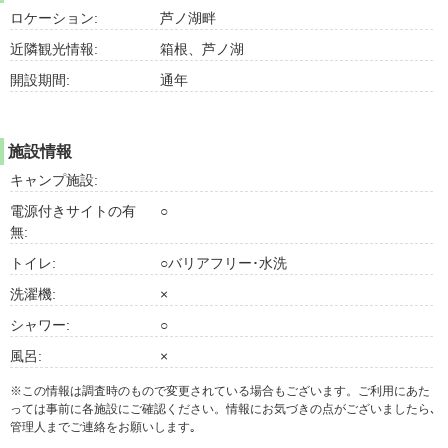
ロケーション:
芦ノ湖畔
近隣観光情報:
箱根、芦ノ湖
開設期間:
通年
施設情報
キャンプ施設:
電源付きサイトの有
○
無:
トイレ:
○バリアフリー･水洗
洗濯機:
×
シャワー:
○
風呂:
×
※この情報は調査時のもので変更されている場合もございます。ご利用にあた
っては事前に各施設にご確認ください。情報にお気づきの点がございましたら､
管理人までご連絡をお願いします｡