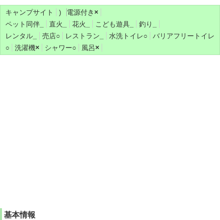
キャンプサイト
)
電源付き
×
ペット同伴
_
直火
_
花火
_
こども遊具
_
釣り
_
レンタル
_
売店
○
レストラン
_
水洗トイレ
○
バリアフリートイレ
○
洗濯機
×
シャワー
○
風呂
×
基本情報