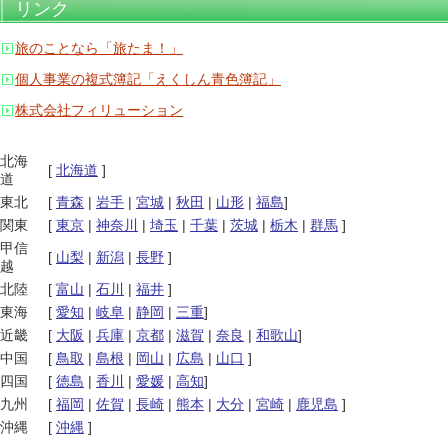
リンク
旅のことなら「旅たま！」
個人事業の複式簿記「えくしん青色簿記」
株式会社フィリューション
北海
[
北海道
]
道
東北
[
青森
|
岩手
|
宮城
|
秋田
|
山形
|
福島
]
関東
[
東京
|
神奈川
|
埼玉
|
千葉
|
茨城
|
栃木
|
群馬
]
甲信
[
山梨
|
新潟
|
長野
]
越
北陸
[
富山
|
石川
|
福井
]
東海
[
愛知
|
岐阜
|
静岡
|
三重
]
近畿
[
大阪
|
兵庫
|
京都
|
滋賀
|
奈良
|
和歌山
]
中国
[
鳥取
|
島根
|
岡山
|
広島
|
山口
]
四国
[
徳島
|
香川
|
愛媛
|
高知
]
九州
[
福岡
|
佐賀
|
長崎
|
熊本
|
大分
|
宮崎
|
鹿児島
]
沖縄
[
沖縄
]