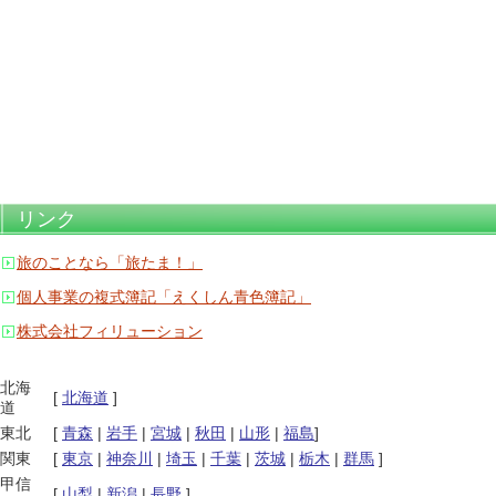
リンク
旅のことなら「旅たま！」
個人事業の複式簿記「えくしん青色簿記」
株式会社フィリューション
北海
[
北海道
]
道
東北
[
青森
|
岩手
|
宮城
|
秋田
|
山形
|
福島
]
関東
[
東京
|
神奈川
|
埼玉
|
千葉
|
茨城
|
栃木
|
群馬
]
甲信
[
山梨
|
新潟
|
長野
]