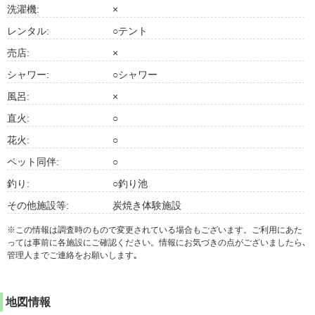
洗濯機:
×
レンタル:
○テント
売店:
×
シャワー:
○シャワー
風呂:
×
直火:
○
花火:
○
ペット同伴:
○
釣り:
○釣り池
その他施設等:
炭焼き体験施設
※この情報は調査時のもので変更されている場合もございます。ご利用にあた
っては事前に各施設にご確認ください。情報にお気づきの点がございましたら､
管理人までご連絡をお願いします｡
地図情報