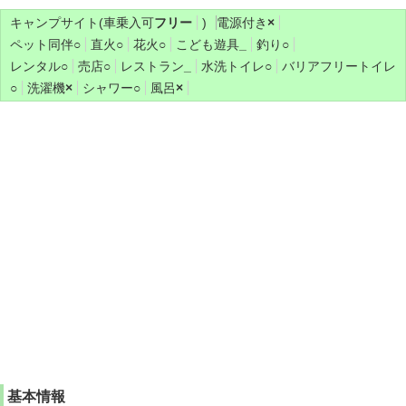
キャンプサイト(車乗入可
フリー
)
電源付き
×
ペット同伴
○
直火
○
花火
○
こども遊具
_
釣り
○
レンタル
○
売店
○
レストラン
_
水洗トイレ
○
バリアフリートイレ
○
洗濯機
×
シャワー
○
風呂
×
基本情報