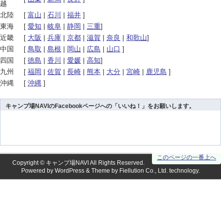
越
北陸
[
富山
|
石川
|
福井
]
東海
[
愛知
|
岐阜
|
静岡
|
三重
]
近畿
[
大阪
|
兵庫
|
京都
|
滋賀
|
奈良
|
和歌山
]
中国
[
鳥取
|
島根
|
岡山
|
広島
|
山口
]
四国
[
徳島
|
香川
|
愛媛
|
高知
]
九州
[
福岡
|
佐賀
|
長崎
|
熊本
|
大分
|
宮崎
|
鹿児島
]
沖縄
[
沖縄
]
キャンプ場NAVIのFacebookページへの「いいね！」をお願いします。
このページの一番上へ
Copyright ©
キャンプ場NAVI
All Rights Reserved.
Powered by
WordPress
& Theme by
Fiellution Co., Ltd.
technology.