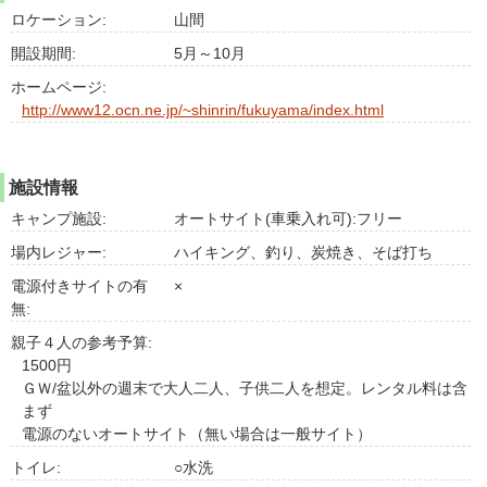
ロケーション:
山間
開設期間:
5月～10月
ホームページ:
http://www12.ocn.ne.jp/~shinrin/fukuyama/index.html
施設情報
キャンプ施設:
オートサイト(車乗入れ可):フリー
場内レジャー:
ハイキング、釣り、炭焼き、そば打ち
電源付きサイトの有
×
無:
親子４人の参考予算:
1500円
ＧＷ/盆以外の週末で大人二人、子供二人を想定。レンタル料は含
まず
電源のないオートサイト（無い場合は一般サイト）
トイレ:
○水洗