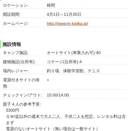
ロケーション:
林間
開設期間:
4月1日～11月30日
ホームページ:
http://www.m-kajika.jp/
施設情報
キャンプ施設:
オートサイト(車乗入れ可):40
建物施設(台所有):
コテージ(台所有):4
場内レジャー:
釣り場、体験学習館、テニス
電源付きサイトの有
○
無:
チェックイン/アウト:
15:00/14:00
親子４人の参考予算:
3300円
ＧＷ/盆以外の週末で大人二人、子供二人を想定。レンタル料は含
まず
電源のないオートサイト（無い場合は一般サイト）