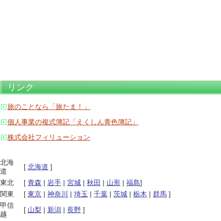
リンク
旅のことなら「旅たま！」
個人事業の複式簿記「えくしん青色簿記」
株式会社フィリューション
北海
[
北海道
]
道
東北
[
青森
|
岩手
|
宮城
|
秋田
|
山形
|
福島
]
関東
[
東京
|
神奈川
|
埼玉
|
千葉
|
茨城
|
栃木
|
群馬
]
甲信
[
山梨
|
新潟
|
長野
]
越