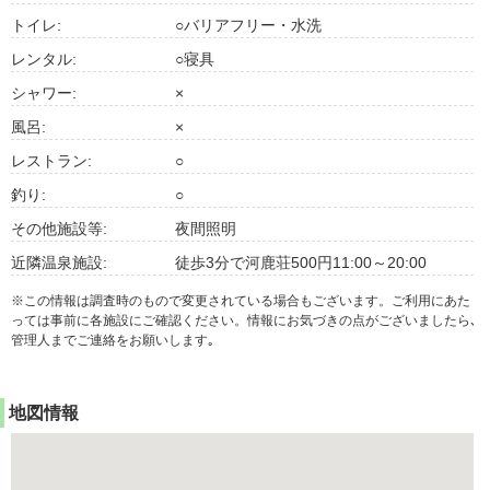
トイレ:
○バリアフリー・水洗
レンタル:
○寝具
シャワー:
×
風呂:
×
レストラン:
○
釣り:
○
その他施設等:
夜間照明
近隣温泉施設:
徒歩3分で河鹿荘500円11:00～20:00
※この情報は調査時のもので変更されている場合もございます。ご利用にあた
っては事前に各施設にご確認ください。情報にお気づきの点がございましたら､
管理人までご連絡をお願いします｡
地図情報