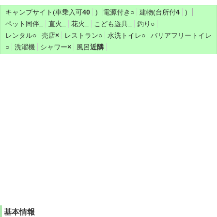
キャンプサイト(車乗入可
40
)
電源付き
○
建物(台所付
4
)
ペット同伴
_
直火
_
花火
_
こども遊具
_
釣り
○
レンタル
○
売店
×
レストラン
○
水洗トイレ
○
バリアフリートイレ
○
洗濯機
シャワー
×
風呂
近隣
基本情報