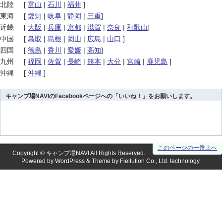
北陸
[
富山
|
石川
|
福井
]
東海
[
愛知
|
岐阜
|
静岡
|
三重
]
近畿
[
大阪
|
兵庫
|
京都
|
滋賀
|
奈良
|
和歌山
]
中国
[
鳥取
|
島根
|
岡山
|
広島
|
山口
]
四国
[
徳島
|
香川
|
愛媛
|
高知
]
九州
[
福岡
|
佐賀
|
長崎
|
熊本
|
大分
|
宮崎
|
鹿児島
]
沖縄
[
沖縄
]
キャンプ場NAVIのFacebookページへの「いいね！」をお願いします。
このページの一番上へ
Copyright ©
キャンプ場NAVI
All Rights Reserved.
Powered by
WordPress
& Theme by
Fiellution Co., Ltd.
technology.