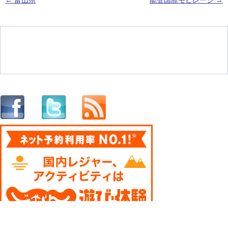
←
富山県
能登国際モビレージ
→
投稿ナビゲーション