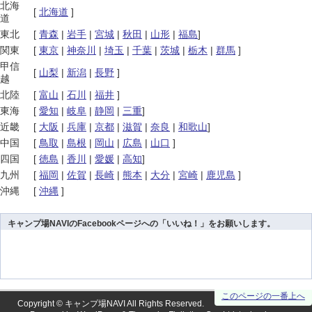
北海
[
北海道
]
道
東北
[
青森
|
岩手
|
宮城
|
秋田
|
山形
|
福島
]
関東
[
東京
|
神奈川
|
埼玉
|
千葉
|
茨城
|
栃木
|
群馬
]
甲信
[
山梨
|
新潟
|
長野
]
越
北陸
[
富山
|
石川
|
福井
]
東海
[
愛知
|
岐阜
|
静岡
|
三重
]
近畿
[
大阪
|
兵庫
|
京都
|
滋賀
|
奈良
|
和歌山
]
中国
[
鳥取
|
島根
|
岡山
|
広島
|
山口
]
四国
[
徳島
|
香川
|
愛媛
|
高知
]
九州
[
福岡
|
佐賀
|
長崎
|
熊本
|
大分
|
宮崎
|
鹿児島
]
沖縄
[
沖縄
]
キャンプ場NAVIのFacebookページへの「いいね！」をお願いします。
このページの一番上へ
Copyright ©
キャンプ場NAVI
All Rights Reserved.