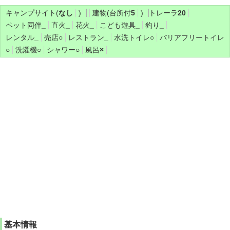
キャンプサイト(
なし
)
建物(台所付
5
)
トレーラ
20
ペット同伴
_
直火
_
花火
_
こども遊具
_
釣り
_
レンタル
_
売店
○
レストラン
_
水洗トイレ
○
バリアフリートイレ
○
洗濯機
○
シャワー
○
風呂
×
基本情報