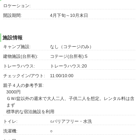
ロケーション:
開設期間:
4月下旬～10月末日
施設情報
キャンプ施設:
なし（コテージのみ）
建物施設(台所有):
コテージ(台所有):5
トレーラハウス:
トレーラハウス:20
チェックイン/アウト:
11:00/10:00
親子４人の参考予算:
3000円
ＧＷ/盆以外の週末で大人二人、子供二人を想定。レンタル料は含
まず
標準的な宿泊施設を利用
トイレ:
○バリアフリー・水洗
洗濯機:
○