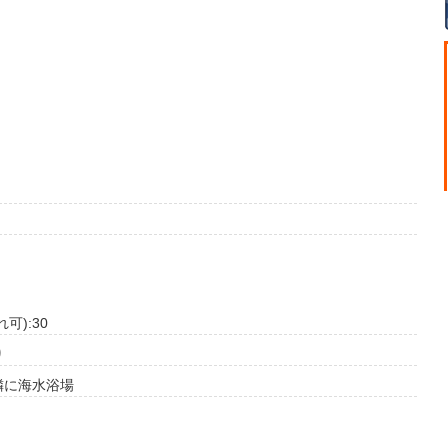
可):30
り
隣に海水浴場