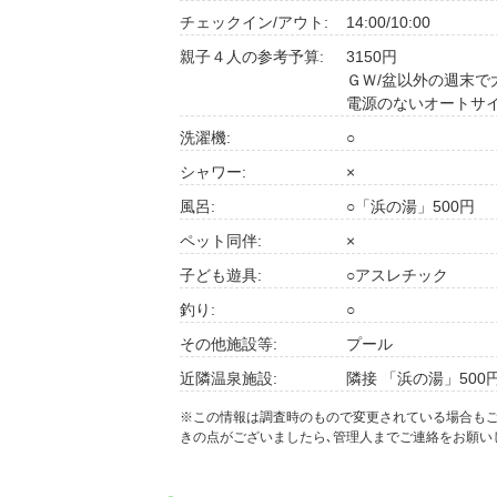
チェックイン/アウト:
14:00/10:00
親子４人の参考予算:
3150円
ＧＷ/盆以外の週末
電源のないオートサ
洗濯機:
○
シャワー:
×
風呂:
○「浜の湯」500円
ペット同伴:
×
子ども遊具:
○アスレチック
釣り:
○
その他施設等:
プール
近隣温泉施設:
隣接 「浜の湯」500
※この情報は調査時のもので変更されている場合も
きの点がございましたら､管理人までご連絡をお願い