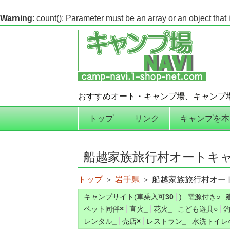
Warning
: count(): Parameter must be an array or an object tha
おすすめオート・キャンプ場、キャンプ
コンテンツへ移動
トップ
リンク
キャンプを本
船越家族旅行村オートキ
トップ
＞
岩手県
＞ 船越家族旅行村オー
キャンプサイト(車乗入可
30
)
電源付き
○
ペット同伴
×
直火
_
花火
_
こども遊具
○
レンタル
_
売店
×
レストラン
_
水洗トイレ