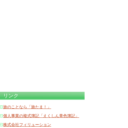
リンク
旅のことなら「旅たま！」
個人事業の複式簿記「えくしん青色簿記」
株式会社フィリューション