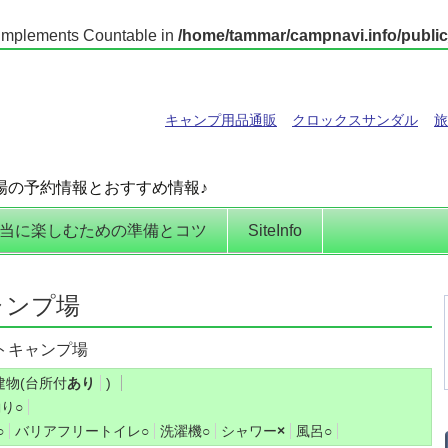
t implements Countable in
/home/tammar/campnavi.info/public
キャンプ用品通販
クロックスサンダル
旅
場の予約情報とおすすめ情報♪
当に楽しむための準備とコツ
SiteInfo
ャンプ場
トキャンプ場
建物(台所付
あり
)
釣り
○
○
バリアフリートイレ
○
洗濯機
○
シャワー
×
風呂
○