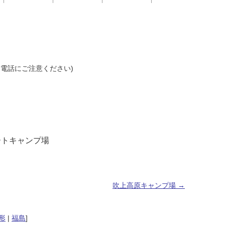
(間違電話にご注意ください)
ートキャンプ場
吹上高原キャンプ場
→
形
|
福島
]