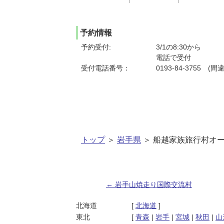
予約情報
予約受付:
3/1の8:30から
電話で受付
受付電話番号：
0193-84-3755 
トップ
＞
岩手県
＞ 船越家族旅行村オ
←
岩手山焼走り国際交流村
投稿ナビゲーション
北海道
[
北海道
]
東北
[
青森
|
岩手
|
宮城
|
秋田
|
山