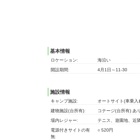
基本情報
ロケーション:
海沿い
開設期間:
4月1日～11-30
施設情報
キャンプ施設:
オートサイト(車乗入れ
建物施設(台所有):
コテージ(台所有):あ
場内レジャー:
テニス、遊園地、近
電源付きサイトの有
○ 520円
無: