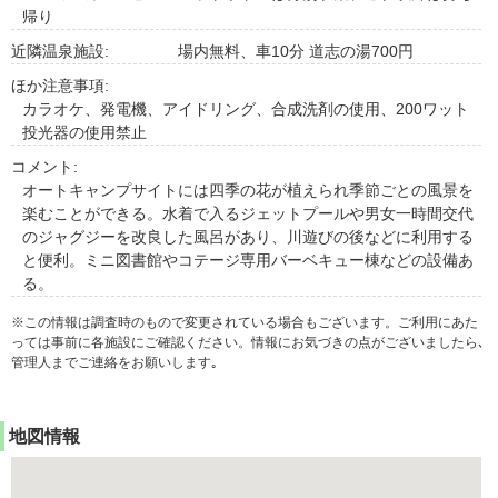
帰り
近隣温泉施設:
場内無料、車10分 道志の湯700円
ほか注意事項:
カラオケ、発電機、アイドリング、合成洗剤の使用、200ワット
投光器の使用禁止
コメント:
オートキャンプサイトには四季の花が植えられ季節ごとの風景を
楽むことができる。水着で入るジェットプールや男女一時間交代
のジャグジーを改良した風呂があり、川遊びの後などに利用する
と便利。ミニ図書館やコテージ専用バーベキュー棟などの設備あ
る。
※この情報は調査時のもので変更されている場合もございます。ご利用にあた
っては事前に各施設にご確認ください。情報にお気づきの点がございましたら､
管理人までご連絡をお願いします｡
地図情報