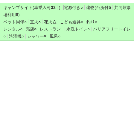
キャンプサイト(車乗入可
32
)
電源付き
○
建物(台所付
5
共同炊事
場利用
8
)
ペット同伴
○
直火
×
花火
△
こども遊具
○
釣り
○
レンタル
○
売店
×
レストラン
_
水洗トイレ
○
バリアフリートイレ
○
洗濯機
○
シャワー
×
風呂
○