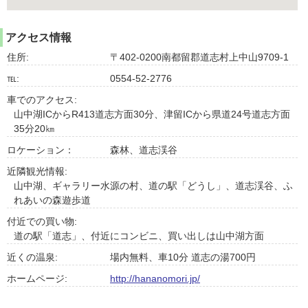
アクセス情報
住所:
〒402-0200南都留郡道志村上中山9709-1
℡:
0554-52-2776
車でのアクセス:
山中湖ICからR413道志方面30分、津留ICから県道24号道志方面
35分20㎞
ロケーション：
森林、道志渓谷
近隣観光情報:
山中湖、ギャラリー水源の村、道の駅「どうし」、道志渓谷、ふ
れあいの森遊歩道
付近での買い物:
道の駅「道志」、付近にコンビニ、買い出しは山中湖方面
近くの温泉:
場内無料、車10分 道志の湯700円
ホームページ:
http://hananomori.jp/