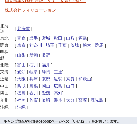
個人事業の複式簿記「えくしん青色簿記」
株式会社フィリューション
北海
[
北海道
]
道
東北
[
青森
|
岩手
|
宮城
|
秋田
|
山形
|
福島
]
関東
[
東京
|
神奈川
|
埼玉
|
千葉
|
茨城
|
栃木
|
群馬
]
甲信
[
山梨
|
新潟
|
長野
]
越
北陸
[
富山
|
石川
|
福井
]
東海
[
愛知
|
岐阜
|
静岡
|
三重
]
近畿
[
大阪
|
兵庫
|
京都
|
滋賀
|
奈良
|
和歌山
]
中国
[
鳥取
|
島根
|
岡山
|
広島
|
山口
]
四国
[
徳島
|
香川
|
愛媛
|
高知
]
九州
[
福岡
|
佐賀
|
長崎
|
熊本
|
大分
|
宮崎
|
鹿児島
]
沖縄
[
沖縄
]
キャンプ場NAVIのFacebookページへの「いいね！」をお願いします。