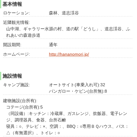
基本情報
ロケーション:
森林、道志渓谷
近隣観光情報:
山中湖、ギャラリー水源の村、道の駅「どうし」、道志渓谷、ふ
れあいの森遊歩道
開設期間:
通年
ホームページ:
http://hananomori.jp/
施設情報
キャンプ施設:
オートサイト(車乗入れ可):32
バンガロー・ケビン(台所無):8
建物施設(台所有):
コテージ(台所有):5
（同設備）:キッチン：冷蔵庫、ガスレンジ、炊飯器、電子レン
ジ、調理器具、食器、台所石鹸
寝具：○、テレビ：×、空調：、BBQ：○専用ＢＱハウス、バス：
△（有無選択）、トイレ：○