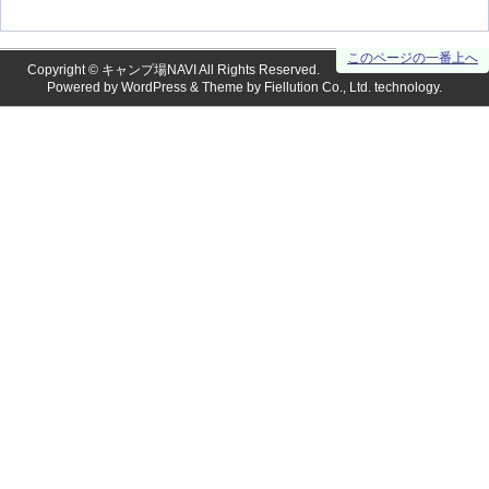
このページの一番上へ
Copyright ©
キャンプ場NAVI
All Rights Reserved.
Powered by
WordPress
& Theme by
Fiellution Co., Ltd.
technology.