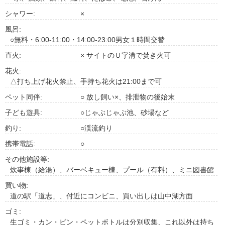
シャワー:
×
風呂:
○無料・6:00-11:00・14:00-23:00男女１時間交替
直火:
× サイトのＵ字溝で焚き火可
花火:
△打ち上げ花火禁止、手持ち花火は21:00まで可
ペット同伴:
○ 放し飼い×、排泄物の後始末
子ども遊具:
○じゃぶじゃぶ池、砂場など
釣り:
○渓流釣り
携帯電話:
○
その他施設等:
炊事棟（給湯）、バーベキュー棟、プール（有料）、ミニ図書館
買い物:
道の駅「道志」、付近にコンビニ、買い出しは山中湖方面
ゴミ:
生ゴミ・カン・ビン・ペットボトルは分別収集、これ以外は持ち