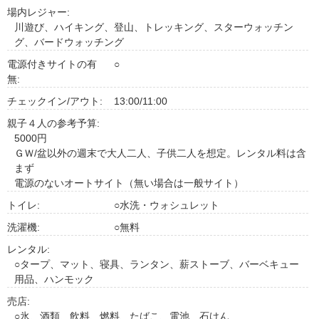
場内レジャー:
川遊び、ハイキング、登山、トレッキング、スターウォッチン
グ、バードウォッチング
電源付きサイトの有
○
無:
チェックイン/アウト:
13:00/11:00
親子４人の参考予算:
5000円
ＧＷ/盆以外の週末で大人二人、子供二人を想定。レンタル料は含
まず
電源のないオートサイト（無い場合は一般サイト）
トイレ:
○水洗・ウォシュレット
洗濯機:
○無料
レンタル:
○タープ、マット、寝具、ランタン、薪ストーブ、バーベキュー
用品、ハンモック
売店:
○氷、酒類、飲料、燃料、たばこ、電池、石けん