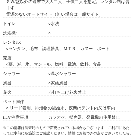
ＧＷ/盆以外の週末で大人二人、子供二人を想定。レンタル料は含
まず
電源のないオートサイト（無い場合は一般サイト）
トイレ:
○水洗
洗濯機:
○
レンタル:
○ランタン、毛布、調理器具、ＭＴＢ、カヌー、ボート
売店:
○薪、炭、氷、マントル、燃料、電池、飲料、食品
シャワー:
○温水シャワー
風呂:
○家族風呂
花火:
△打ち上げ花火禁止
ペット同伴:
○ リード着用、排泄物の後始末、夜間はテント内又は車内
ほか注意事項:
カラオケ、拡声器、発電機の使用禁止
※この情報は調査時のもので変更されている場合もございます。ご利用にあた
っては事前に各施設にご確認ください。情報にお気づきの点がございましたら､