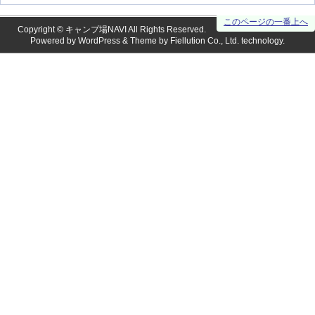
このページの一番上へ
Copyright ©
キャンプ場NAVI
All Rights Reserved.
Powered by
WordPress
& Theme by
Fiellution Co., Ltd.
technology.