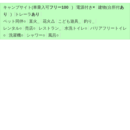
キャンプサイト(車乗入可
フリー100
)
電源付き
×
建物(台所付
あ
り
)
トレーラ
あり
ペット同伴
○
直火
_
花火
△
こども遊具
_
釣り
_
レンタル
○
売店
○
レストラン
_
水洗トイレ
○
バリアフリートイレ
○
洗濯機
○
シャワー
○
風呂
○