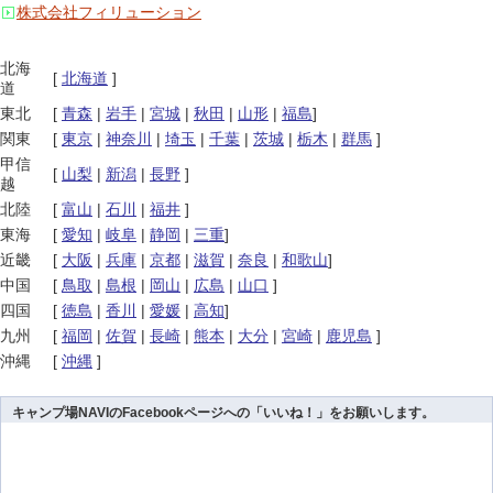
株式会社フィリューション
北海
[
北海道
]
道
東北
[
青森
|
岩手
|
宮城
|
秋田
|
山形
|
福島
]
関東
[
東京
|
神奈川
|
埼玉
|
千葉
|
茨城
|
栃木
|
群馬
]
甲信
[
山梨
|
新潟
|
長野
]
越
北陸
[
富山
|
石川
|
福井
]
東海
[
愛知
|
岐阜
|
静岡
|
三重
]
近畿
[
大阪
|
兵庫
|
京都
|
滋賀
|
奈良
|
和歌山
]
中国
[
鳥取
|
島根
|
岡山
|
広島
|
山口
]
四国
[
徳島
|
香川
|
愛媛
|
高知
]
九州
[
福岡
|
佐賀
|
長崎
|
熊本
|
大分
|
宮崎
|
鹿児島
]
沖縄
[
沖縄
]
キャンプ場NAVIのFacebookページへの「いいね！」をお願いします。