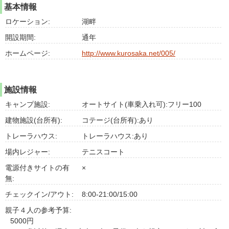
基本情報
ロケーション:
湖畔
開設期間:
通年
ホームページ:
http://www.kurosaka.net/005/
施設情報
キャンプ施設:
オートサイト(車乗入れ可):フリー100
建物施設(台所有):
コテージ(台所有):あり
トレーラハウス:
トレーラハウス:あり
場内レジャー:
テニスコート
電源付きサイトの有
×
無:
チェックイン/アウト:
8:00-21:00/15:00
親子４人の参考予算:
5000円