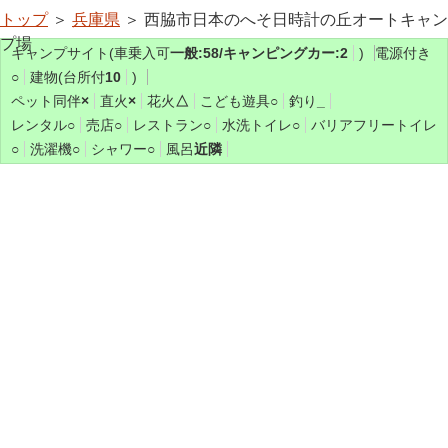
トップ
＞
兵庫県
＞ 西脇市日本のへそ日時計の丘オートキャン
プ場
キャンプサイト(車乗入可
一般:58/キャンピングカー:2
)
電源付き
○
建物(台所付
10
)
ペット同伴
×
直火
×
花火
△
こども遊具
○
釣り
_
レンタル
○
売店
○
レストラン
○
水洗トイレ
○
バリアフリートイレ
○
洗濯機
○
シャワー
○
風呂
近隣