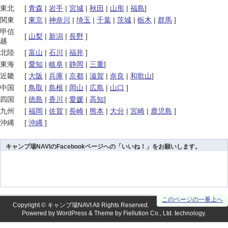
東北
[
青森
|
岩手
|
宮城
|
秋田
|
山形
|
福島
]
関東
[
東京
|
神奈川
|
埼玉
|
千葉
|
茨城
|
栃木
|
群馬
]
甲信
[
山梨
|
新潟
|
長野
]
越
北陸
[
富山
|
石川
|
福井
]
東海
[
愛知
|
岐阜
|
静岡
|
三重
]
近畿
[
大阪
|
兵庫
|
京都
|
滋賀
|
奈良
|
和歌山
]
中国
[
鳥取
|
島根
|
岡山
|
広島
|
山口
]
四国
[
徳島
|
香川
|
愛媛
|
高知
]
九州
[
福岡
|
佐賀
|
長崎
|
熊本
|
大分
|
宮崎
|
鹿児島
]
沖縄
[
沖縄
]
キャンプ場NAVIのFacebookページへの「いいね！」をお願いします。
このページの一番上へ
Copyright ©
キャンプ場NAVI
All Rights Reserved.
Powered by
WordPress
& Theme by
Fiellution Co., Ltd.
technology.