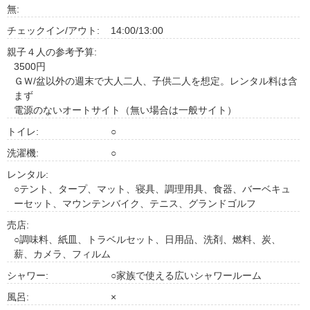
無:
チェックイン/アウト:
14:00/13:00
親子４人の参考予算:
3500円
ＧＷ/盆以外の週末で大人二人、子供二人を想定。レンタル料は含
まず
電源のないオートサイト（無い場合は一般サイト）
トイレ:
○
洗濯機:
○
レンタル:
○テント、タープ、マット、寝具、調理用具、食器、バーベキュ
ーセット、マウンテンバイク、テニス、グランドゴルフ
売店:
○調味料、紙皿、トラベルセット、日用品、洗剤、燃料、炭、
薪、カメラ、フィルム
シャワー:
○家族で使える広いシャワールーム
風呂:
×