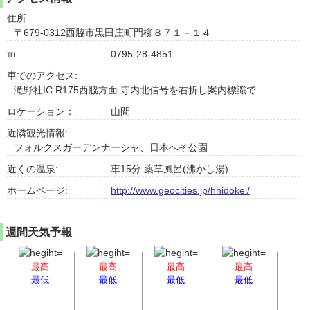
住所:
〒679-0312西脇市黒田庄町門柳８７１－１４
℡:
0795-28-4851
車でのアクセス:
滝野社IC R175西脇方面 寺内北信号を右折し案内標識で
ロケーション：
山間
近隣観光情報:
フォルクスガーデンナーシャ、日本へそ公園
近くの温泉:
車15分 薬草風呂(沸かし湯)
ホームページ:
http://www.geocities.jp/hhidokei/
週間天気予報
最高
最高
最高
最高
最低
最低
最低
最低