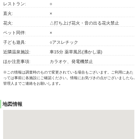
レストラン:
○
直火:
×
花火:
△打ち上げ花火・音の出る花火禁止
ペット同伴:
×
子ども遊具:
○アスレチック
近隣温泉施設:
車15分 薬草風呂(沸かし湯)
ほか注意事項:
カラオケ、発電機禁止
※この情報は調査時のもので変更されている場合もございます。ご利用にあた
っては事前に各施設にご確認ください。情報にお気づきの点がございましたら､
管理人までご連絡をお願いします｡
地図情報