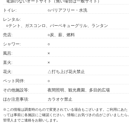
電源のないオートサイト（無い場合は一般サイト）
トイレ:
○バリアフリー・水洗
レンタル:
○テント、ガスコンロ、バーベキューグリル、ランタン
売店:
○炭、薪、燃料
シャワー:
○
風呂:
×
直火:
×
花火:
△打ち上げ花火禁止
ペット同伴:
○
その他施設等:
夜間照明、観光農園、多目的広場
ほか注意事項:
カラオケ禁止
※この情報は調査時のもので変更されている場合もございます。ご利用にあた
っては事前に各施設にご確認ください。情報にお気づきの点がございましたら､
管理人までご連絡をお願いします｡