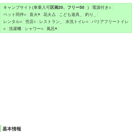
キャンプサイト(車乗入可
区画20、フリー50
)
電源付き
○
ペット同伴
○
直火
×
花火
△
こども遊具
_
釣り
_
レンタル
○
売店
○
レストラン
_
水洗トイレ
○
バリアフリートイレ
○
洗濯機
シャワー
○
風呂
×
基本情報