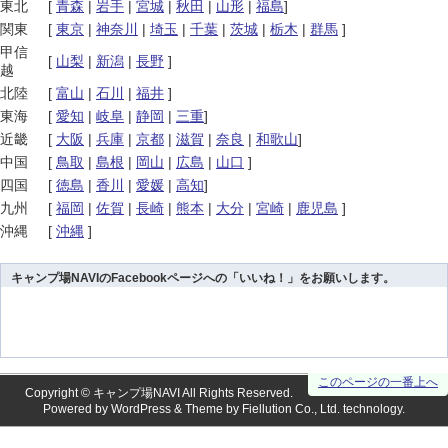
東北
[
青森
|
岩手
|
宮城
|
秋田
|
山形
|
福島
]
関東
[
東京
|
神奈川
|
埼玉
|
千葉
|
茨城
|
栃木
|
群馬
]
甲信
[
山梨
|
新潟
|
長野
]
越
北陸
[
富山
|
石川
|
福井
]
東海
[
愛知
|
岐阜
|
静岡
|
三重
]
近畿
[
大阪
|
兵庫
|
京都
|
滋賀
|
奈良
|
和歌山
]
中国
[
鳥取
|
島根
|
岡山
|
広島
|
山口
]
四国
[
徳島
|
香川
|
愛媛
|
高知
]
九州
[
福岡
|
佐賀
|
長崎
|
熊本
|
大分
|
宮崎
|
鹿児島
]
沖縄
[
沖縄
]
キャンプ場NAVIのFacebookページへの「いいね！」をお願いします。
このページの一番上へ
Copyright ©
キャンプ場NAVI
All Rights Reserved.
Powered by
WordPress
& Theme by
Fiellution Co., Ltd.
technology.