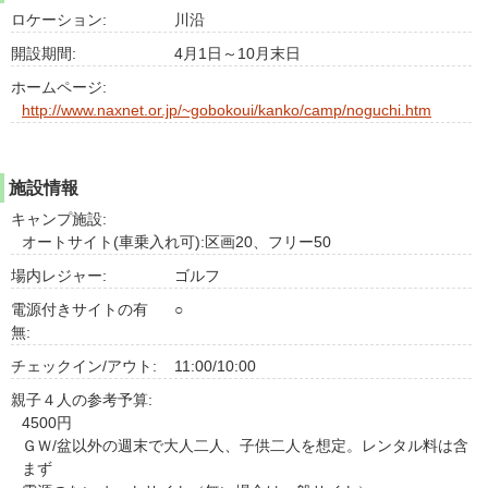
ロケーション:
川沿
開設期間:
4月1日～10月末日
ホームページ:
http://www.naxnet.or.jp/~gobokoui/kanko/camp/noguchi.htm
施設情報
キャンプ施設:
オートサイト(車乗入れ可):区画20、フリー50
場内レジャー:
ゴルフ
電源付きサイトの有
○
無:
チェックイン/アウト:
11:00/10:00
親子４人の参考予算:
4500円
ＧＷ/盆以外の週末で大人二人、子供二人を想定。レンタル料は含
まず