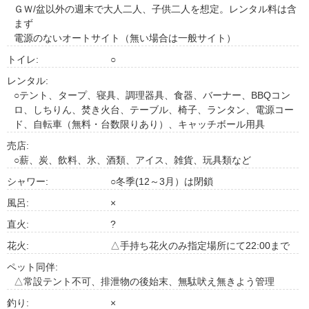
ＧＷ/盆以外の週末で大人二人、子供二人を想定。レンタル料は含
まず
電源のないオートサイト（無い場合は一般サイト）
トイレ:
○
レンタル:
○テント、タープ、寝具、調理器具、食器、バーナー、BBQコン
ロ、しちりん、焚き火台、テーブル、椅子、ランタン、電源コー
ド、自転車（無料・台数限りあり）、キャッチボール用具
売店:
○薪、炭、飲料、氷、酒類、アイス、雑貨、玩具類など
シャワー:
○冬季(12～3月）は閉鎖
風呂:
×
直火:
?
花火:
△手持ち花火のみ指定場所にて22:00まで
ペット同伴:
△常設テント不可、排泄物の後始末、無駄吠え無きよう管理
釣り:
×