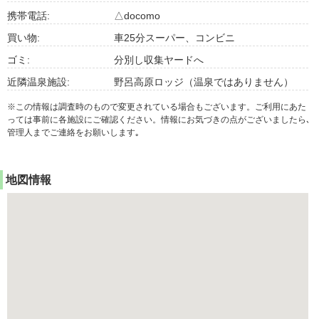
携帯電話:
△docomo
買い物:
車25分スーパー、コンビニ
ゴミ:
分別し収集ヤードへ
近隣温泉施設:
野呂高原ロッジ（温泉ではありません）
※この情報は調査時のもので変更されている場合もございます。ご利用にあた
っては事前に各施設にご確認ください。情報にお気づきの点がございましたら､
管理人までご連絡をお願いします｡
地図情報