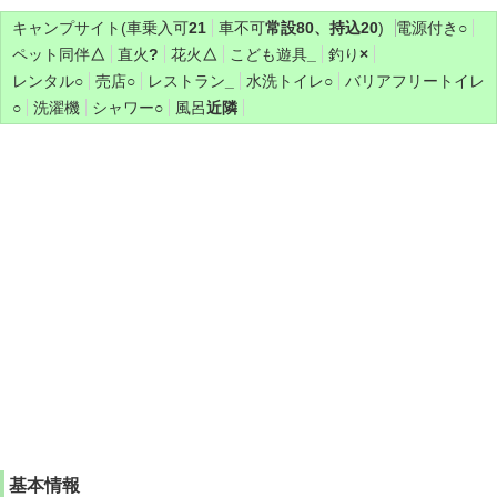
キャンプサイト(車乗入可
21
車不可
常設80、持込20
)
電源付き
○
ペット同伴
△
直火
?
花火
△
こども遊具
_
釣り
×
レンタル
○
売店
○
レストラン
_
水洗トイレ
○
バリアフリートイレ
○
洗濯機
シャワー
○
風呂
近隣
基本情報