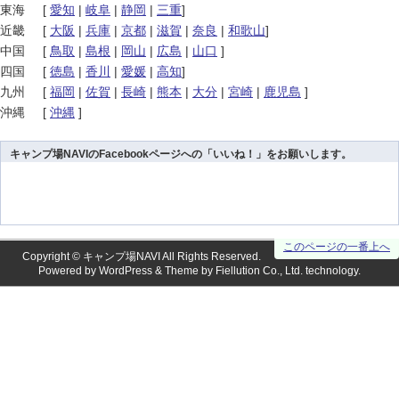
東海
[
愛知
|
岐阜
|
静岡
|
三重
]
近畿
[
大阪
|
兵庫
|
京都
|
滋賀
|
奈良
|
和歌山
]
中国
[
鳥取
|
島根
|
岡山
|
広島
|
山口
]
四国
[
徳島
|
香川
|
愛媛
|
高知
]
九州
[
福岡
|
佐賀
|
長崎
|
熊本
|
大分
|
宮崎
|
鹿児島
]
沖縄
[
沖縄
]
キャンプ場NAVIのFacebookページへの「いいね！」をお願いします。
このページの一番上へ
Copyright ©
キャンプ場NAVI
All Rights Reserved.
Powered by
WordPress
& Theme by
Fiellution Co., Ltd.
technology.