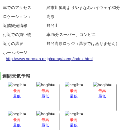
車でのアクセス:
呉市川尻町よりやまなみハイウェイ30分
ロケーション：
高原
近隣観光情報:
野呂山
付近での買い物:
車25分スーパー、コンビニ
近くの温泉:
野呂高原ロッジ（温泉ではありません）
ホームページ:
http://www.norosan.or.jp/camp/camp/index.html
週間天気予報
最高
最高
最高
最高
最低
最低
最低
最低
最高
最高
最高
最低
最低
最低