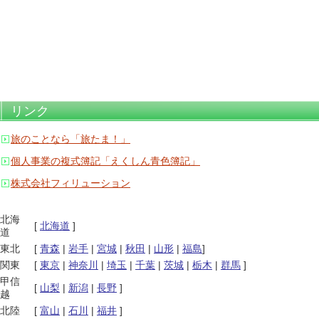
リンク
旅のことなら「旅たま！」
個人事業の複式簿記「えくしん青色簿記」
株式会社フィリューション
北海
[
北海道
]
道
東北
[
青森
|
岩手
|
宮城
|
秋田
|
山形
|
福島
]
関東
[
東京
|
神奈川
|
埼玉
|
千葉
|
茨城
|
栃木
|
群馬
]
甲信
[
山梨
|
新潟
|
長野
]
越
北陸
[
富山
|
石川
|
福井
]