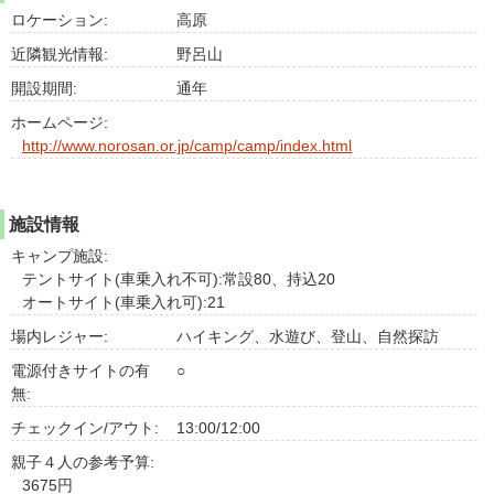
ロケーション:
高原
近隣観光情報:
野呂山
開設期間:
通年
ホームページ:
http://www.norosan.or.jp/camp/camp/index.html
施設情報
キャンプ施設:
テントサイト(車乗入れ不可):常設80、持込20
オートサイト(車乗入れ可):21
場内レジャー:
ハイキング、水遊び、登山、自然探訪
電源付きサイトの有
○
無:
チェックイン/アウト:
13:00/12:00
親子４人の参考予算:
3675円