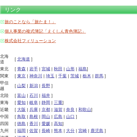
リンク
旅のことなら「旅たま！」
個人事業の複式簿記「えくしん青色簿記」
株式会社フィリューション
北海
[
北海道
]
道
東北
[
青森
|
岩手
|
宮城
|
秋田
|
山形
|
福島
]
関東
[
東京
|
神奈川
|
埼玉
|
千葉
|
茨城
|
栃木
|
群馬
]
甲信
[
山梨
|
新潟
|
長野
]
越
北陸
[
富山
|
石川
|
福井
]
東海
[
愛知
|
岐阜
|
静岡
|
三重
]
近畿
[
大阪
|
兵庫
|
京都
|
滋賀
|
奈良
|
和歌山
]
中国
[
鳥取
|
島根
|
岡山
|
広島
|
山口
]
四国
[
徳島
|
香川
|
愛媛
|
高知
]
九州
[
福岡
|
佐賀
|
長崎
|
熊本
|
大分
|
宮崎
|
鹿児島
]