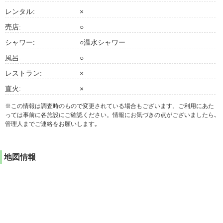
レンタル:
×
売店:
○
シャワー:
○温水シャワー
風呂:
○
レストラン:
×
直火:
×
※この情報は調査時のもので変更されている場合もございます。ご利用にあた
っては事前に各施設にご確認ください。情報にお気づきの点がございましたら､
管理人までご連絡をお願いします｡
地図情報