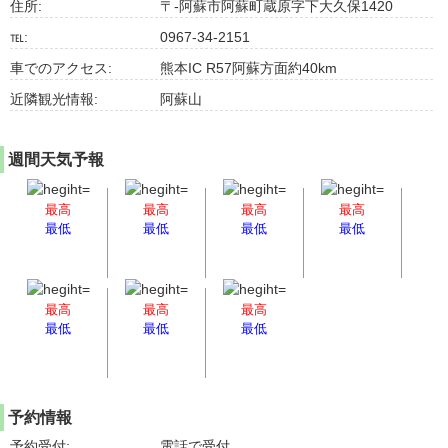
住所:
〒-阿蘇市阿蘇町蔵原字下大久保1420
℡:
0967-34-2151
車でのアクセス:
熊本IC R57阿蘇方面約40km
近隣観光情報:
阿蘇山
週間天気予報
最高
最高
最高
最高
最低
最低
最低
最低
最高
最高
最高
最低
最低
最低
予約情報
予約受付:
電話で受付