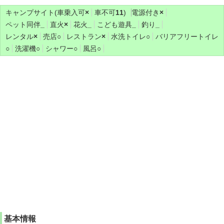
キャンプサイト(車乗入可
×
車不可
11
)
電源付き
×
ペット同伴
_
直火
×
花火
_
こども遊具
_
釣り
_
レンタル
×
売店
○
レストラン
×
水洗トイレ
○
バリアフリートイレ
○
洗濯機
○
シャワー
○
風呂
○
基本情報