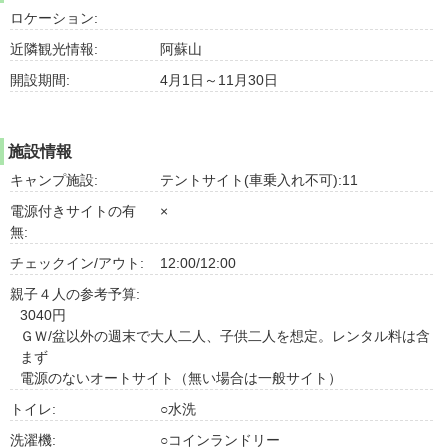
ロケーション:
近隣観光情報:
阿蘇山
開設期間:
4月1日～11月30日
施設情報
キャンプ施設:
テントサイト(車乗入れ不可):11
電源付きサイトの有
×
無:
チェックイン/アウト:
12:00/12:00
親子４人の参考予算:
3040円
ＧＷ/盆以外の週末で大人二人、子供二人を想定。レンタル料は含
まず
電源のないオートサイト（無い場合は一般サイト）
トイレ:
○水洗
洗濯機:
○コインランドリー