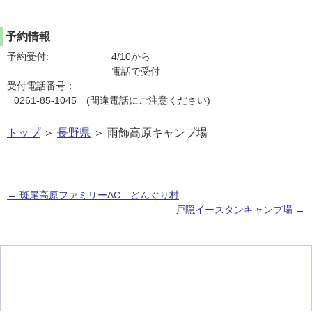
予約情報
予約受付:
4/10から
電話で受付
受付電話番号：
0261-85-1045 (間違電話にご注意ください)
トップ
＞
長野県
＞ 雨飾高原キャンプ場
←
斑尾高原ファミリーAC どんぐり村
戸隠イースタンキャンプ場
→
投稿ナビゲーション