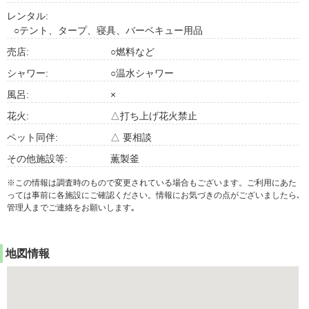
レンタル:
○テント、タープ、寝具、バーベキュー用品
売店:
○燃料など
シャワー:
○温水シャワー
風呂:
×
花火:
△打ち上げ花火禁止
ペット同伴:
△ 要相談
その他施設等:
薫製釜
※この情報は調査時のもので変更されている場合もございます。ご利用にあた
っては事前に各施設にご確認ください。情報にお気づきの点がございましたら､
管理人までご連絡をお願いします｡
地図情報