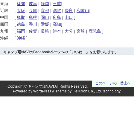
東海
[
愛知
|
岐阜
|
静岡
|
三重
]
近畿
[
大阪
|
兵庫
|
京都
|
滋賀
|
奈良
|
和歌山
]
中国
[
鳥取
|
島根
|
岡山
|
広島
|
山口
]
四国
[
徳島
|
香川
|
愛媛
|
高知
]
九州
[
福岡
|
佐賀
|
長崎
|
熊本
|
大分
|
宮崎
|
鹿児島
]
沖縄
[
沖縄
]
キャンプ場NAVIのFacebookページへの「いいね！」をお願いします。
このページの一番上へ
Copyright ©
キャンプ場NAVI
All Rights Reserved.
Powered by
WordPress
& Theme by
Fiellution Co., Ltd.
technology.