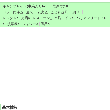
キャンプサイト(車乗入可
42
)
電源付き
×
ペット同伴
△
直火
_
花火
△
こども遊具
_
釣り
_
レンタル
○
売店
○
レストラン
_
水洗トイレ
○
バリアフリートイレ
○
洗濯機
○
シャワー
○
風呂
×
基本情報