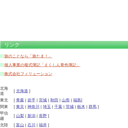
リンク
旅のことなら「旅たま！」
個人事業の複式簿記「えくしん青色簿記」
株式会社フィリューション
北海
[
北海道
]
道
東北
[
青森
|
岩手
|
宮城
|
秋田
|
山形
|
福島
]
関東
[
東京
|
神奈川
|
埼玉
|
千葉
|
茨城
|
栃木
|
群馬
]
甲信
[
山梨
|
新潟
|
長野
]
越
北陸
[
富山
|
石川
|
福井
]