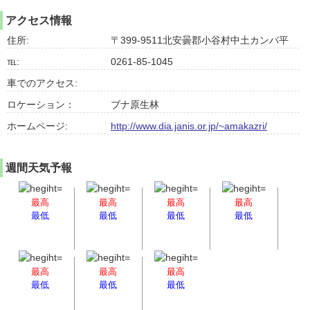
アクセス情報
住所:
〒399-9511北安曇郡小谷村中土カンバ平
℡:
0261-85-1045
車でのアクセス:
ロケーション：
ブナ原生林
ホームページ:
http://www.dia.janis.or.jp/~amakazri/
週間天気予報
最高
最高
最高
最高
最低
最低
最低
最低
最高
最高
最高
最低
最低
最低