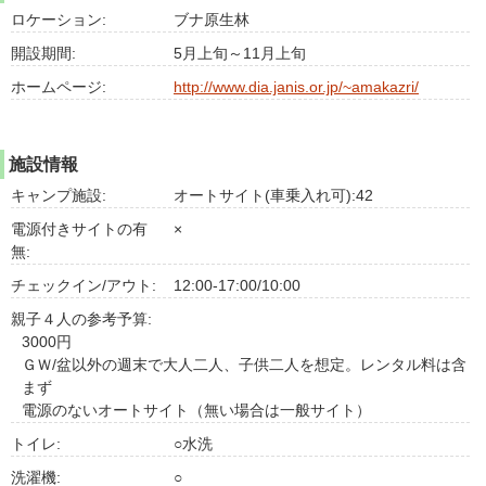
ロケーション:
ブナ原生林
開設期間:
5月上旬～11月上旬
ホームページ:
http://www.dia.janis.or.jp/~amakazri/
施設情報
キャンプ施設:
オートサイト(車乗入れ可):42
電源付きサイトの有
×
無:
チェックイン/アウト:
12:00-17:00/10:00
親子４人の参考予算:
3000円
ＧＷ/盆以外の週末で大人二人、子供二人を想定。レンタル料は含
まず
電源のないオートサイト（無い場合は一般サイト）
トイレ:
○水洗
洗濯機:
○