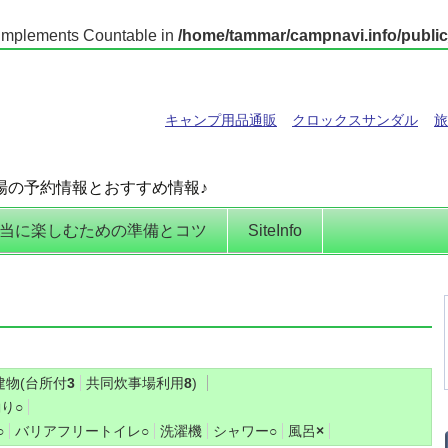
t implements Countable in
/home/tammar/campnavi.info/public
キャンプ用品通販
クロックスサンダル
旅
場の予約情報とおすすめ情報♪
当に楽しむための準備とコツ
SiteInfo
建物(台所付
3
共同炊事場利用
8
)
釣り
○
○
バリアフリートイレ
○
洗濯機
シャワー
○
風呂
×