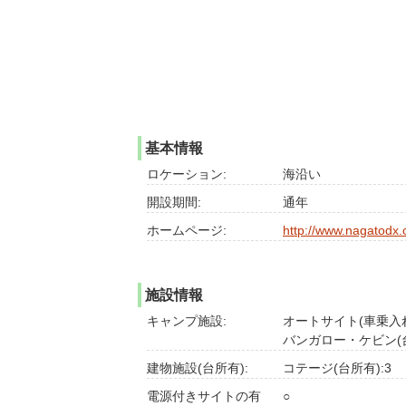
基本情報
ロケーション:
海沿い
開設期間:
通年
ホームページ:
http://www.nagatodx
施設情報
キャンプ施設:
オートサイト(車乗入れ
バンガロー・ケビン(台
建物施設(台所有):
コテージ(台所有):3
電源付きサイトの有
○