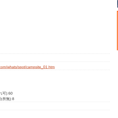
.com/whats/spot/campsite_01.htm
可):60
所無):8