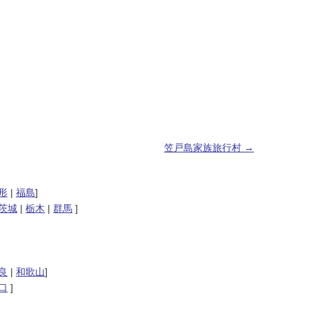
笠戸島家族旅行村
→
形
|
福島
]
茨城
|
栃木
|
群馬
]
良
|
和歌山
]
口
]