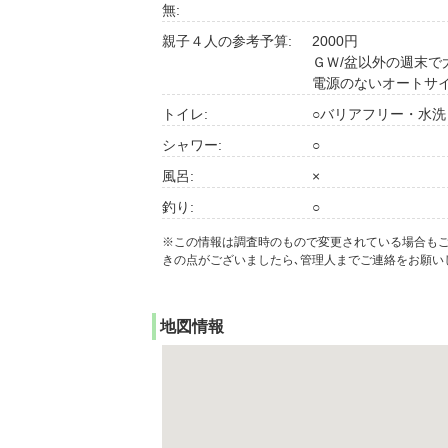
無:
親子４人の参考予算:
2000円
ＧＷ/盆以外の週末
電源のないオートサ
トイレ:
○バリアフリー・水洗
シャワー:
○
風呂:
×
釣り:
○
※この情報は調査時のもので変更されている場合も
きの点がございましたら､管理人までご連絡をお願い
地図情報