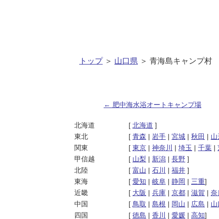
トップ
＞
山口県
＞ 青海島キャンプ村
←
肥中海水浴オートキャンプ場
投稿ナビゲーション
北海道
[
北海道
]
東北
[
青森
|
岩手
|
宮城
|
秋田
|
山
関東
[
東京
|
神奈川
|
埼玉
|
千葉
|
甲信越
[
山梨
|
新潟
|
長野
]
北陸
[
富山
|
石川
|
福井
]
東海
[
愛知
|
岐阜
|
静岡
|
三重
]
近畿
[
大阪
|
兵庫
|
京都
|
滋賀
|
奈
中国
[
鳥取
|
島根
|
岡山
|
広島
|
山
四国
[
徳島
|
香川
|
愛媛
|
高知
]