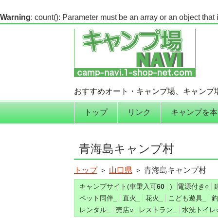
Warning
: count(): Parameter must be an array or an object tha
おすすめオート・キャンプ場、キャンプ
コンテンツへ移動
トップ
リンク
キャンプを本
青海島キャンプ村
トップ
＞
山口県
＞ 青海島キャンプ村
キャンプサイト(車乗入可
60
)
電源付き
○
ペット同伴
_
直火
_
花火
_
こども遊具
_
レンタル
_
売店
○
レストラン
_
水洗トイレ