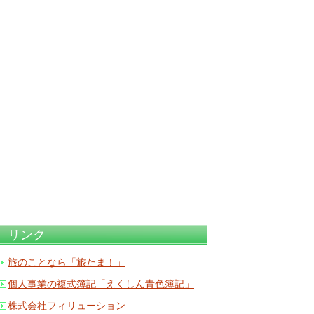
リンク
旅のことなら「旅たま！」
個人事業の複式簿記「えくしん青色簿記」
株式会社フィリューション