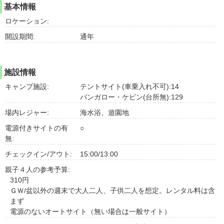
基本情報
ロケーション:
開設期間:
通年
施設情報
キャンプ施設:
テントサイト(車乗入れ不可):14
バンガロー・ケビン(台所無):129
場内レジャー:
海水浴、遊園地
電源付きサイトの有
○
無:
チェックイン/アウト:
15:00/13:00
親子４人の参考予算:
310円
ＧＷ/盆以外の週末で大人二人、子供二人を想定。レンタル料は含
まず
電源のないオートサイト（無い場合は一般サイト）