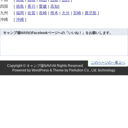
四国
[
徳島
|
香川
|
愛媛
|
高知
]
九州
[
福岡
|
佐賀
|
長崎
|
熊本
|
大分
|
宮崎
|
鹿児島
]
沖縄
[
沖縄
]
キャンプ場NAVIのFacebookページへの「いいね！」をお願いします。
このページの一番上へ
Copyright ©
キャンプ場NAVI
All Rights Reserved.
Powered by
WordPress
& Theme by
Fiellution Co., Ltd.
technology.