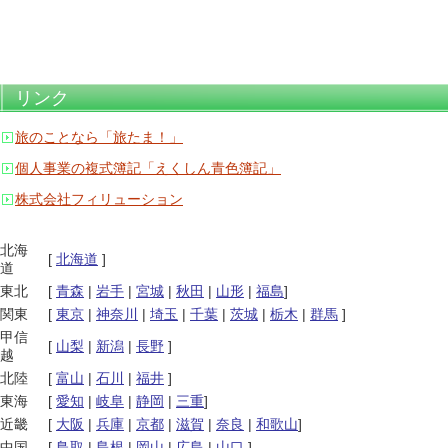
リンク
旅のことなら「旅たま！」
個人事業の複式簿記「えくしん青色簿記」
株式会社フィリューション
北海
[
北海道
]
道
東北
[
青森
|
岩手
|
宮城
|
秋田
|
山形
|
福島
]
関東
[
東京
|
神奈川
|
埼玉
|
千葉
|
茨城
|
栃木
|
群馬
]
甲信
[
山梨
|
新潟
|
長野
]
越
北陸
[
富山
|
石川
|
福井
]
東海
[
愛知
|
岐阜
|
静岡
|
三重
]
近畿
[
大阪
|
兵庫
|
京都
|
滋賀
|
奈良
|
和歌山
]
中国
[
鳥取
|
島根
|
岡山
|
広島
|
山口
]