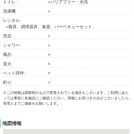
トイレ:
○バリアフリー・水洗
洗濯機:
○
レンタル:
○寝具、調理器具、食器、バーベキューセット、
売店:
○
シャワー:
○
風呂:
×
直火:
×
ペット同伴:
×
釣り:
○
※この情報は調査時のもので変更されている場合もございます。ご利用にあた
っては事前に各施設にご確認ください。情報にお気づきの点がございましたら､
管理人までご連絡をお願いします｡
地図情報