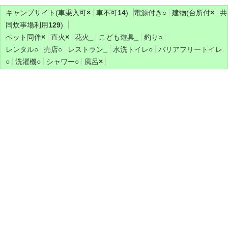
キャンプサイト(車乗入可
×
車不可
14
)
電源付き
○
建物(台所付
×
共
同炊事場利用
129
)
ペット同伴
×
直火
×
花火
_
こども遊具
_
釣り
○
レンタル
○
売店
○
レストラン
_
水洗トイレ
○
バリアフリートイレ
○
洗濯機
○
シャワー
○
風呂
×