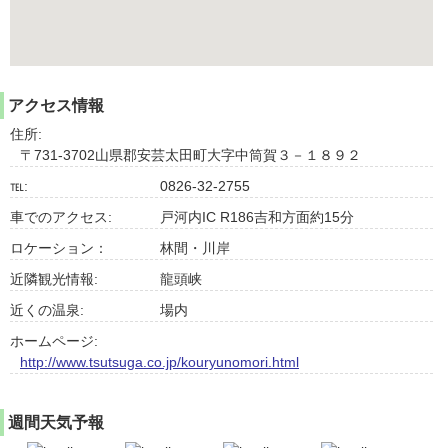
アクセス情報
住所:
〒731-3702山県郡安芸太田町大字中筒賀３－１８９２
℡:
0826-32-2755
車でのアクセス:
戸河内IC R186吉和方面約15分
ロケーション：
林間・川岸
近隣観光情報:
龍頭峡
近くの温泉:
場内
ホームページ:
http://www.tsutsuga.co.jp/kouryunomori.html
週間天気予報