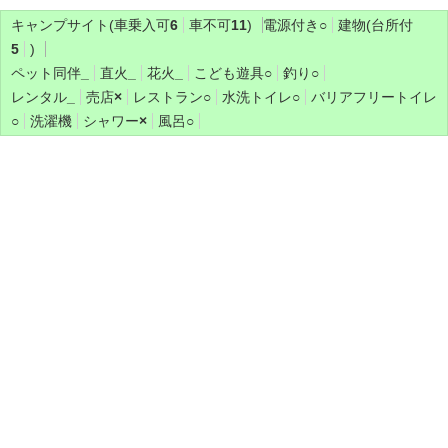
キャンプサイト(車乗入可
6
車不可
11
)
電源付き
○
建物(台所付
5
)
ペット同伴
_
直火
_
花火
_
こども遊具
○
釣り
○
レンタル
_
売店
×
レストラン
○
水洗トイレ
○
バリアフリートイレ
○
洗濯機
シャワー
×
風呂
○