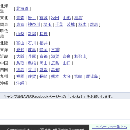
北海
[
北海道
]
道
東北
[
青森
|
岩手
|
宮城
|
秋田
|
山形
|
福島
]
関東
[
東京
|
神奈川
|
埼玉
|
千葉
|
茨城
|
栃木
|
群馬
]
甲信
[
山梨
|
新潟
|
長野
]
越
北陸
[
富山
|
石川
|
福井
]
東海
[
愛知
|
岐阜
|
静岡
|
三重
]
近畿
[
大阪
|
兵庫
|
京都
|
滋賀
|
奈良
|
和歌山
]
中国
[
鳥取
|
島根
|
岡山
|
広島
|
山口
]
四国
[
徳島
|
香川
|
愛媛
|
高知
]
九州
[
福岡
|
佐賀
|
長崎
|
熊本
|
大分
|
宮崎
|
鹿児島
]
沖縄
[
沖縄
]
キャンプ場NAVIのFacebookページへの「いいね！」をお願いします。
このページの一番上へ