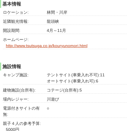
基本情報
ロケーション:
林間・川岸
近隣観光情報:
龍頭峡
開設期間:
4月～11月
ホームページ:
http://www.tsutsuga.co.jp/kouryunomori.html
施設情報
キャンプ施設:
テントサイト(車乗入れ不可):11
オートサイト(車乗入れ可):6
建物施設(台所有):
コテージ(台所有):5
場内レジャー:
川遊び
電源付きサイトの有
○
無:
親子４人の参考予算:
5000円