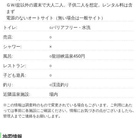
ＧＷ/盆以外の週末で大人二人、子供二人を想定。レンタル料は含
まず
電源のないオートサイト（無い場合は一般サイト）
トイレ:
○バリアフリー・水洗
売店:
○
シャワー:
×
風呂:
○龍頭峡温泉450円
レストラン:
○
子ども遊具:
○
釣り:
○渓流釣り
近隣温泉施設:
場内
※この情報は調査時のもので変更されている場合もございます。ご利用にあた
っては事前に各施設にご確認ください。情報にお気づきの点がございましたら､
管理人までご連絡をお願いします｡
地図情報