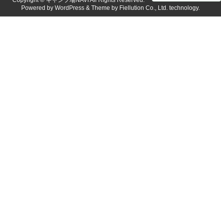
Copyright ©
キャンプ場NAVI
All Rights Reserved.
Powered by
WordPress
& Theme by
Fiellution Co., Ltd.
technology.