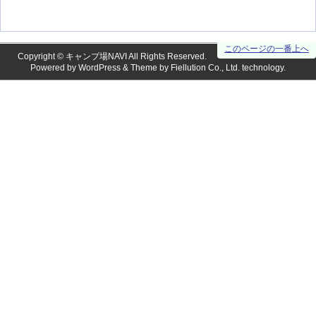
このページの一番上へ
Copyright ©
キャンプ場NAVI
All Rights Reserved.
Powered by
WordPress
& Theme by
Fiellution Co., Ltd.
technology.