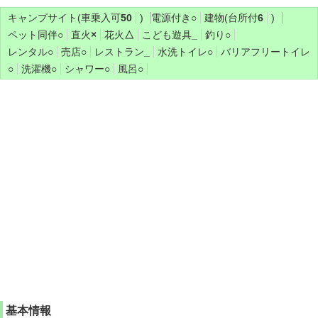
キャンプサイト(車乗入可
50
)
電源付き
○
建物(台所付
6
)
ペット同伴
○
直火
×
花火
△
こども遊具
_
釣り
○
レンタル
○
売店
○
レストラン
_
水洗トイレ
○
バリアフリートイレ
○
洗濯機
○
シャワー
○
風呂
○
基本情報