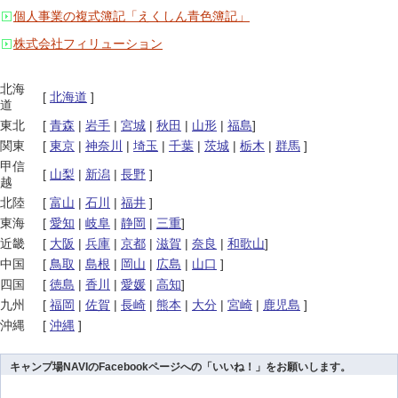
個人事業の複式簿記「えくしん青色簿記」
株式会社フィリューション
北海
[
北海道
]
道
東北
[
青森
|
岩手
|
宮城
|
秋田
|
山形
|
福島
]
関東
[
東京
|
神奈川
|
埼玉
|
千葉
|
茨城
|
栃木
|
群馬
]
甲信
[
山梨
|
新潟
|
長野
]
越
北陸
[
富山
|
石川
|
福井
]
東海
[
愛知
|
岐阜
|
静岡
|
三重
]
近畿
[
大阪
|
兵庫
|
京都
|
滋賀
|
奈良
|
和歌山
]
中国
[
鳥取
|
島根
|
岡山
|
広島
|
山口
]
四国
[
徳島
|
香川
|
愛媛
|
高知
]
九州
[
福岡
|
佐賀
|
長崎
|
熊本
|
大分
|
宮崎
|
鹿児島
]
沖縄
[
沖縄
]
キャンプ場NAVIのFacebookページへの「いいね！」をお願いします。