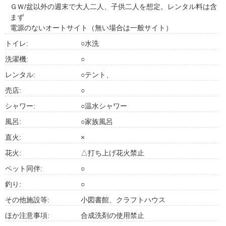
ＧＷ/盆以外の週末で大人二人、子供二人を想定。レンタル料は含
まず
電源のないオートサイト（無い場合は一般サイト）
トイレ:
○水洗
洗濯機:
○
レンタル:
○テント、
売店:
○
シャワー:
○温水シャワー
風呂:
○家族風呂
直火:
×
花火:
△打ち上げ花火禁止
ペット同伴:
○
釣り:
○
その他施設等:
小図書館、クラフトハウス
ほか注意事項:
合成洗剤の使用禁止