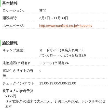
基本情報
ロケーション:
林間
開設期間:
3月1日～11月30日
ホームページ:
http://www.sunfield.ne.jp/~koborin/
施設情報
キャンプ施設:
オートサイト(車乗入れ可):90
バンガロー・ケビン(台所無):6
建物施設(台所有):
コテージ(台所有):4
電源付きサイトの有
○
無:
チェックイン/アウト:
13:00-19:00/9:00-12:00
親子４人の参考予算:
5355円
ＧＷ/盆以外の週末で大人二人、子供二人を想定。レンタル料は含
まず