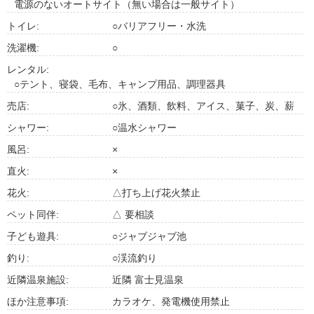
電源のないオートサイト（無い場合は一般サイト）
トイレ:
○バリアフリー・水洗
洗濯機:
○
レンタル:
○テント、寝袋、毛布、キャンプ用品、調理器具
売店:
○氷、酒類、飲料、アイス、菓子、炭、薪
シャワー:
○温水シャワー
風呂:
×
直火:
×
花火:
△打ち上げ花火禁止
ペット同伴:
△ 要相談
子ども遊具:
○ジャブジャブ池
釣り:
○渓流釣り
近隣温泉施設:
近隣 富士見温泉
ほか注意事項:
カラオケ、発電機使用禁止