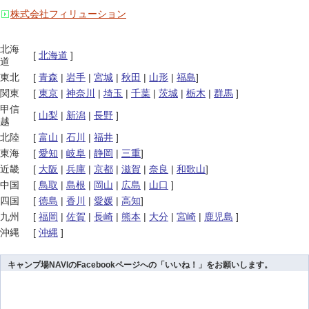
株式会社フィリューション
北海
[
北海道
]
道
東北
[
青森
|
岩手
|
宮城
|
秋田
|
山形
|
福島
]
関東
[
東京
|
神奈川
|
埼玉
|
千葉
|
茨城
|
栃木
|
群馬
]
甲信
[
山梨
|
新潟
|
長野
]
越
北陸
[
富山
|
石川
|
福井
]
東海
[
愛知
|
岐阜
|
静岡
|
三重
]
近畿
[
大阪
|
兵庫
|
京都
|
滋賀
|
奈良
|
和歌山
]
中国
[
鳥取
|
島根
|
岡山
|
広島
|
山口
]
四国
[
徳島
|
香川
|
愛媛
|
高知
]
九州
[
福岡
|
佐賀
|
長崎
|
熊本
|
大分
|
宮崎
|
鹿児島
]
沖縄
[
沖縄
]
キャンプ場NAVIのFacebookページへの「いいね！」をお願いします。