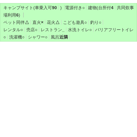
キャンプサイト(車乗入可
90
)
電源付き
○
建物(台所付
4
共同炊事
場利用
6
)
ペット同伴
△
直火
×
花火
△
こども遊具
○
釣り
○
レンタル
○
売店
○
レストラン
_
水洗トイレ
○
バリアフリートイレ
○
洗濯機
○
シャワー
○
風呂
近隣