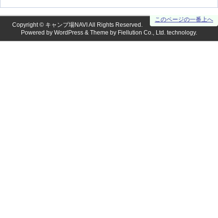
このページの一番上へ
Copyright ©
キャンプ場NAVI
All Rights Reserved.
Powered by
WordPress
& Theme by
Fiellution Co., Ltd.
technology.