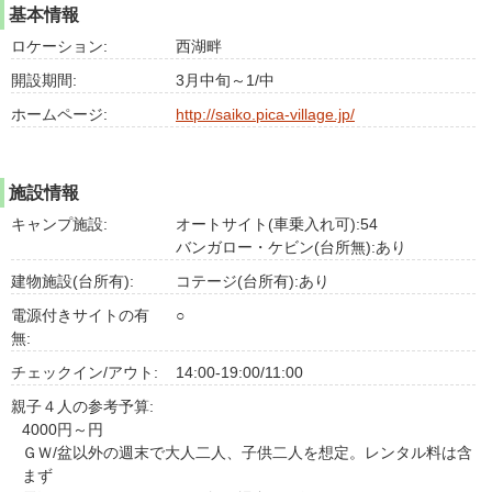
基本情報
ロケーション:
西湖畔
開設期間:
3月中旬～1/中
ホームページ:
http://saiko.pica-village.jp/
施設情報
キャンプ施設:
オートサイト(車乗入れ可):54
バンガロー・ケビン(台所無):あり
建物施設(台所有):
コテージ(台所有):あり
電源付きサイトの有
○
無:
チェックイン/アウト:
14:00-19:00/11:00
親子４人の参考予算:
4000円～円
ＧＷ/盆以外の週末で大人二人、子供二人を想定。レンタル料は含
まず