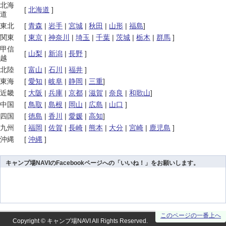
北海
[
北海道
]
道
東北
[
青森
|
岩手
|
宮城
|
秋田
|
山形
|
福島
]
関東
[
東京
|
神奈川
|
埼玉
|
千葉
|
茨城
|
栃木
|
群馬
]
甲信
[
山梨
|
新潟
|
長野
]
越
北陸
[
富山
|
石川
|
福井
]
東海
[
愛知
|
岐阜
|
静岡
|
三重
]
近畿
[
大阪
|
兵庫
|
京都
|
滋賀
|
奈良
|
和歌山
]
中国
[
鳥取
|
島根
|
岡山
|
広島
|
山口
]
四国
[
徳島
|
香川
|
愛媛
|
高知
]
九州
[
福岡
|
佐賀
|
長崎
|
熊本
|
大分
|
宮崎
|
鹿児島
]
沖縄
[
沖縄
]
キャンプ場NAVIのFacebookページへの「いいね！」をお願いします。
このページの一番上へ
Copyright ©
キャンプ場NAVI
All Rights Reserved.