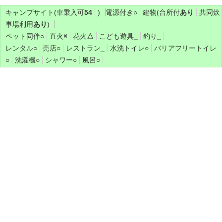
キャンプサイト(車乗入可
54
)
電源付き
○
建物(台所付
あり
共同炊
事場利用
あり
)
ペット同伴
○
直火
×
花火
△
こども遊具
_
釣り
_
レンタル
○
売店
○
レストラン
_
水洗トイレ
○
バリアフリートイレ
○
洗濯機
○
シャワー
○
風呂
○