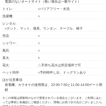
電源のないオートサイト（無い場合は一般サイト）
トイレ:
○バリアフリー・水洗
洗濯機:
○
レンタル:
○テント、マット、寝具、ランタン、テーブル、椅子
売店:
○
シャワー:
○
風呂:
○
直火:
×
花火:
△手持ち花火は所定場所で可
ペット同伴:
○予約時申し出、ドッグランあり
ほか注意事項:
発電機、カラオケの使用禁止、22:00-7:00と11:00-14:00ゲート閉
鎖
※この情報は調査時のもので変更されている場合もございます。ご利用にあた
っては事前に各施設にご確認ください。情報にお気づきの点がございましたら､