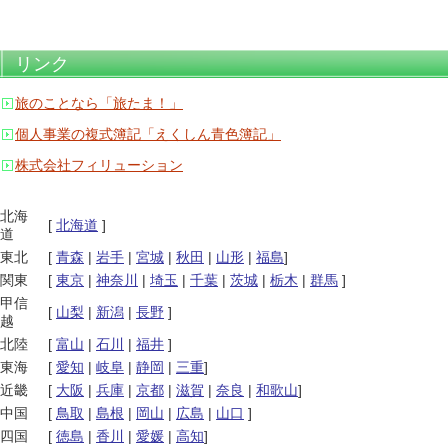
リンク
旅のことなら「旅たま！」
個人事業の複式簿記「えくしん青色簿記」
株式会社フィリューション
北海
[
北海道
]
道
東北
[
青森
|
岩手
|
宮城
|
秋田
|
山形
|
福島
]
関東
[
東京
|
神奈川
|
埼玉
|
千葉
|
茨城
|
栃木
|
群馬
]
甲信
[
山梨
|
新潟
|
長野
]
越
北陸
[
富山
|
石川
|
福井
]
東海
[
愛知
|
岐阜
|
静岡
|
三重
]
近畿
[
大阪
|
兵庫
|
京都
|
滋賀
|
奈良
|
和歌山
]
中国
[
鳥取
|
島根
|
岡山
|
広島
|
山口
]
四国
[
徳島
|
香川
|
愛媛
|
高知
]