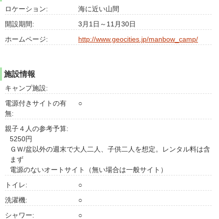
ロケーション:
海に近い山間
開設期間:
3月1日～11月30日
ホームページ:
http://www.geocities.jp/manbow_camp/
施設情報
キャンプ施設:
電源付きサイトの有
○
無:
親子４人の参考予算:
5250円
ＧＷ/盆以外の週末で大人二人、子供二人を想定。レンタル料は含
まず
電源のないオートサイト（無い場合は一般サイト）
トイレ:
○
洗濯機:
○
シャワー:
○