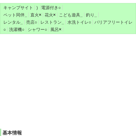
キャンプサイト
)
電源付き
○
ペット同伴
_
直火
×
花火
×
こども遊具
_
釣り
_
レンタル
_
売店
○
レストラン
_
水洗トイレ
○
バリアフリートイレ
○
洗濯機
○
シャワー
○
風呂
×
基本情報